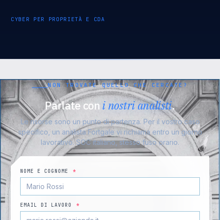
CYBER PER PROPRIETÀ E CDA
NON TROVATE QUELLO CHE CERCATE?
Parlate con
i nostri analisti
.
Le risorse sono un punto di partenza. Per il vostro caso
specifico, un analista Fortgale vi richiama entro un giorno
lavorativo. SOC italiano, stesso fuso orario.
NOME E COGNOME
*
EMAIL DI LAVORO
*