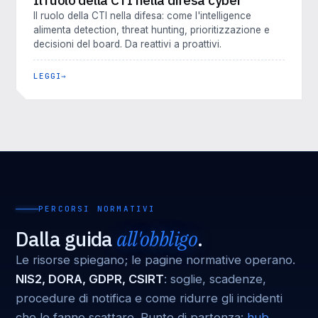
Il ruolo della CTI nella difesa cyber
Il ruolo della CTI nella difesa: come l'intelligence
alimenta detection, threat hunting, prioritizzazione e
decisioni del board. Da reattivi a proattivi.
LEGGI
PERCORSI NORMATIVI
Dalla guida
all'obbligo
.
Le risorse spiegano; le pagine normative operano.
NIS2, DORA, GDPR, CSIRT
: soglie, scadenze,
procedure di notifica e come ridurre gli incidenti
che le fanno scattare. Punto di partenza:
hub