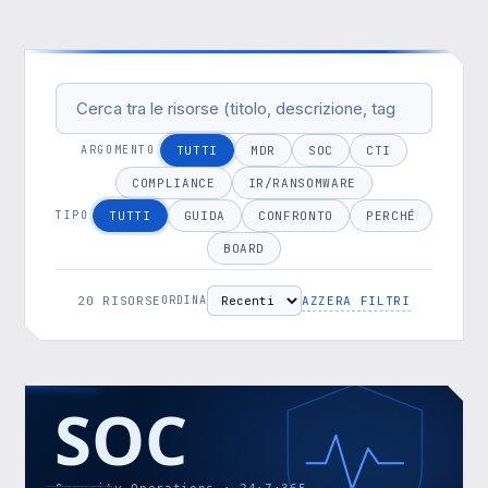
ARGOMENTO
TUTTI
MDR
SOC
CTI
COMPLIANCE
IR/RANSOMWARE
TIPO
TUTTI
GUIDA
CONFRONTO
PERCHÉ
BOARD
20 RISORSE
AZZERA FILTRI
ORDINA