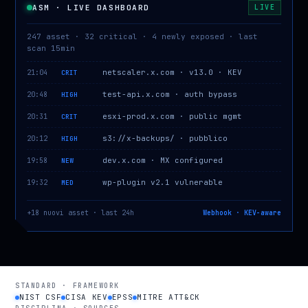
ASM · LIVE DASHBOARD
LIVE
247 asset · 32 critical · 4 newly exposed · last
scan 15min
netscaler.x.com · v13.0 · KEV
21:04
CRIT
test-api.x.com · auth bypass
20:48
HIGH
esxi-prod.x.com · public mgmt
20:31
CRIT
s3://x-backups/ · pubblico
20:12
HIGH
dev.x.com · MX configured
19:58
NEW
wp-plugin v2.1 vulnerable
19:32
MED
+18 nuovi asset · last 24h
Webhook · KEV-aware
STANDARD · FRAMEWORK
NIST CSF
CISA KEV
EPSS
MITRE ATT&CK