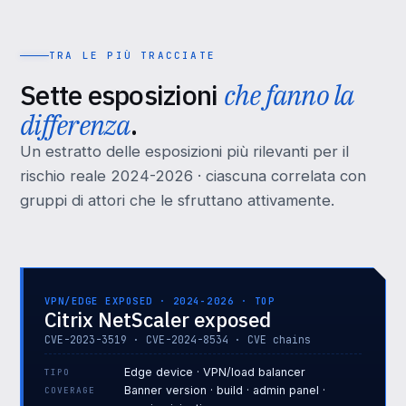
TRA LE PIÙ TRACCIATE
Sette esposizioni
che fanno la
differenza
.
Un estratto delle esposizioni più rilevanti per il
rischio reale 2024-2026 · ciascuna correlata con
gruppi di attori che le sfruttano attivamente.
VPN/EDGE EXPOSED · 2024-2026 · TOP
Citrix NetScaler exposed
CVE-2023-3519 · CVE-2024-8534 · CVE chains
Edge device · VPN/load balancer
TIPO
Banner version · build · admin panel ·
COVERAGE