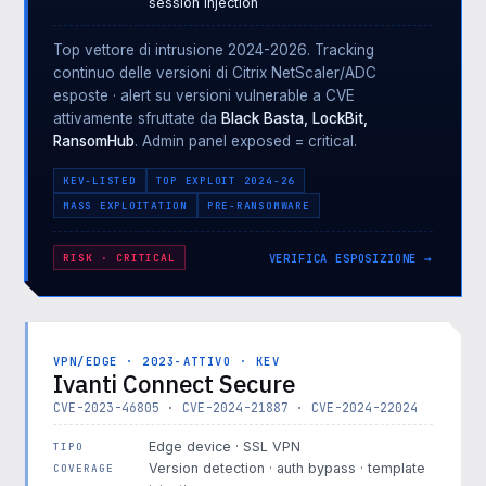
session injection
Top vettore di intrusione 2024-2026. Tracking
continuo delle versioni di Citrix NetScaler/ADC
esposte · alert su versioni vulnerable a CVE
attivamente sfruttate da
Black Basta, LockBit,
RansomHub
. Admin panel exposed = critical.
KEV-LISTED
TOP EXPLOIT 2024-26
MASS EXPLOITATION
PRE-RANSOMWARE
VERIFICA ESPOSIZIONE →
RISK · CRITICAL
VPN/EDGE · 2023-ATTIVO · KEV
Ivanti Connect Secure
CVE-2023-46805 · CVE-2024-21887 · CVE-2024-22024
Edge device · SSL VPN
TIPO
Version detection · auth bypass · template
COVERAGE