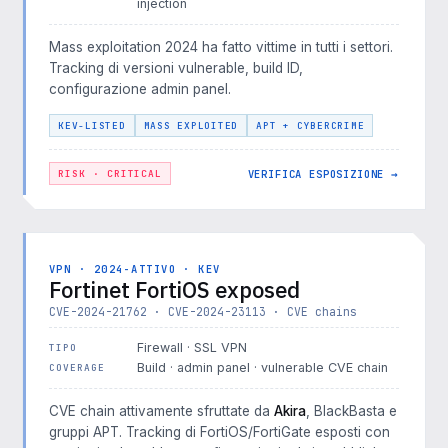
injection
Mass exploitation 2024 ha fatto vittime in tutti i settori.
Tracking di versioni vulnerable, build ID,
configurazione admin panel.
KEV-LISTED
MASS EXPLOITED
APT + CYBERCRIME
VERIFICA ESPOSIZIONE →
RISK · CRITICAL
VPN · 2024-ATTIVO · KEV
Fortinet FortiOS exposed
CVE-2024-21762 · CVE-2024-23113 · CVE chains
Firewall · SSL VPN
TIPO
Build · admin panel · vulnerable CVE chain
COVERAGE
CVE chain attivamente sfruttate da
Akira
, BlackBasta e
gruppi APT. Tracking di FortiOS/FortiGate esposti con