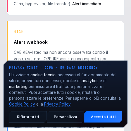
Citrix, hypervisor, file transfer).
Alert immediato
.
HIGH
Alert webhook
CVE KEV-listed ma non ancora osservata contro il
vostro settore · OPPURE asset critico esposto con
configurazione debole · OPPURE EPSS score > 50%.
PRIVACY FIRST · GDPR · EU DATA RESIDENCY
Alert webhook
.
Utilizziamo
cookie tecnici
necessari al funzionamento del
sito e, previo tuo consenso, cookie di
analytics
e di
marketing
per misurare il traffico e personalizzare i
contenuti. Puoi accettare tutti i cookie, rifiutarli o
personalizzare le preferenze. Per saperne di più consulta la
MEDIUM
Cookie Policy
e la
Privacy Policy
.
Weekly digest
Rifiuta tutti
Personalizza
Accetta tutti
Attacco in corso?
CVE published ma non KEV-listed · EPSS score basso ·
EMERGENZA · 24·7
asset non critico · esposizione di basso impatto.