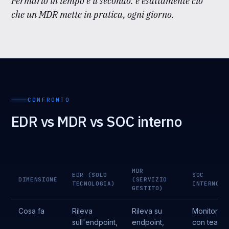
Fermarlo in tempo è il secondo: è esattamente ciò
che un MDR mette in pratica, ogni giorno.
CONFRONTO
EDR vs MDR vs SOC interno
MDR
EDR (SOLO
SOC
DIMENSIONE
(SERVIZIO
TECNOLOGIA)
INTERNO
GESTITO)
Cosa fa
Rileva
Rileva su
Monitora
sull'endpoint,
endpoint,
con team