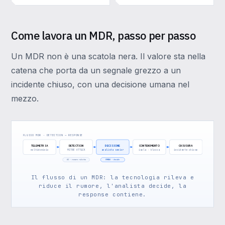
Come lavora un MDR, passo per passo
Un MDR non è una scatola nera. Il valore sta nella
catena che porta da un segnale grezzo a un
incidente chiuso, con una decisione umana nel
mezzo.
FLUSSO MDR · DETECTION → RESPONSE
TELEMETRIA
DETECTION
DECISIONE
CONTENIMENTO
CHIUSURA
multidominio
MITRE ATT&CK
analista senior
isola · blocca
incidente chiuso
AI · rumore ridotto
UMANO · decide
Il flusso di un MDR: la tecnologia rileva e
riduce il rumore, l'analista decide, la
response contiene.