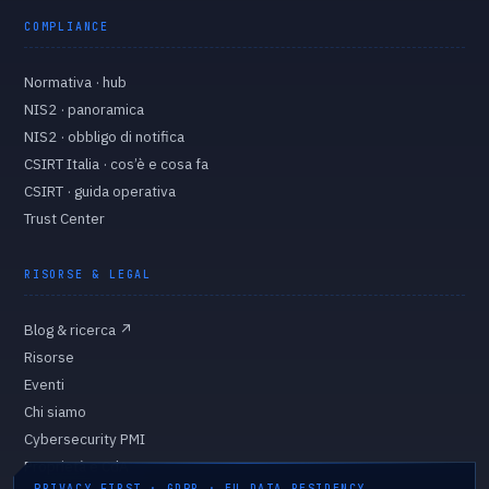
COMPLIANCE
Normativa · hub
NIS2 · panoramica
NIS2 · obbligo di notifica
CSIRT Italia · cos’è e cosa fa
CSIRT · guida operativa
Trust Center
RISORSE & LEGAL
Blog & ricerca
↗
Risorse
Eventi
Chi siamo
Cybersecurity PMI
Proprietà e CdA
PRIVACY FIRST · GDPR · EU DATA RESIDENCY