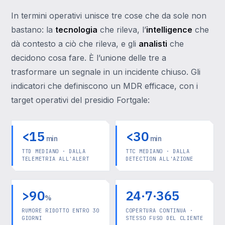
In termini operativi unisce tre cose che da sole non
bastano: la
tecnologia
che rileva, l’
intelligence
che
dà contesto a ciò che rileva, e gli
analisti
che
decidono cosa fare. È l’unione delle tre a
trasformare un segnale in un incidente chiuso. Gli
indicatori che definiscono un MDR efficace, con i
target operativi del presidio Fortgale:
<15
<30
min
min
TTD MEDIANO · DALLA
TTC MEDIANO · DALLA
TELEMETRIA ALL'ALERT
DETECTION ALL'AZIONE
>90
24·7·365
%
RUMORE RIDOTTO ENTRO 30
COPERTURA CONTINUA ·
GIORNI
STESSO FUSO DEL CLIENTE