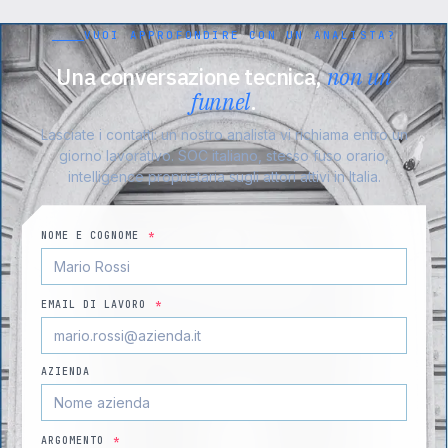
VUOI APPROFONDIRE CON UN ANALISTA?
Una conversazione tecnica,
non un
funnel
.
Lasciate i contatti: un nostro analista vi richiama entro un
giorno lavorativo. SOC italiano, stesso fuso orario,
intelligence proprietaria sugli attori attivi in Italia.
NOME E COGNOME
*
EMAIL DI LAVORO
*
AZIENDA
ARGOMENTO
*