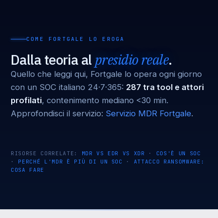
COME FORTGALE LO EROGA
Dalla teoria al
presidio reale
.
Quello che leggi qui, Fortgale lo opera ogni giorno
con un SOC italiano 24·7·365:
287 tra tool e attori
profilati
, contenimento mediano <30 min.
Approfondisci il servizio:
Servizio MDR Fortgale
.
RISORSE CORRELATE:
MDR VS EDR VS XDR
·
COS'È UN SOC
·
PERCHÉ L'MDR È PIÙ DI UN SOC
·
ATTACCO RANSOMWARE:
COSA FARE