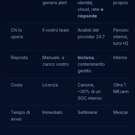
genera alert
identità,
proprio
cloud, rete
e
risponde
Chi lo
Il vostro team
Analisti del
Personale
opera
provider 24·7
interno,
turni H24
Risposta
Manuale, a
Inclusa
,
Interna
carico vostro
contenimento
gestito
Costo
Licenza
Canone,
Oltre 1
~30% di un
M€/anno
SOC interno
Tempo di
Immediato
Settimane
Mesi/anni
avvio