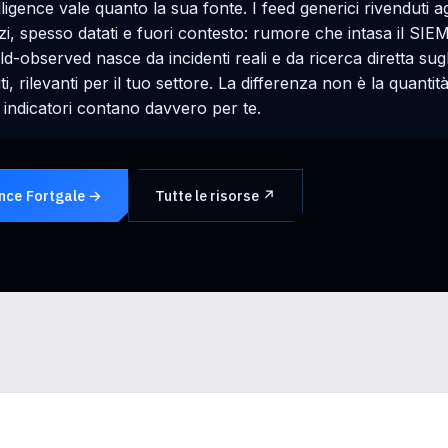
lligence vale quanto la sua fonte. I feed generici rivenduti
erzi, spesso datati e fuori contesto: rumore che intasa il SIE
eld-observed nasce da incidenti reali e da ricerca diretta sugl
iti, rilevanti per il tuo settore. La differenza non è la quantità
i indicatori contano davvero per te.
ence Fortgale →
Tutte le risorse ↗