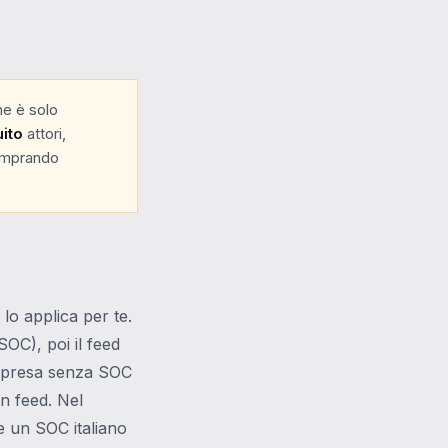
he è solo
uito
attori,
comprando
o applica per te.
OC), poi il feed
impresa senza SOC
n feed. Nel
ve un SOC italiano