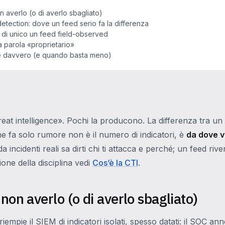
on averlo (o di averlo sbagliato)
detection: dove un feed serio fa la differenza
 di unico un feed field-observed
a parola «proprietario»
 davvero (e quando basta meno)
eat intelligence». Pochi la producono. La differenza tra un
e fa solo rumore non è il numero di indicatori, è
da dove 
a incidenti reali sa dirti chi ti attacca e perché; un feed riv
zione della disciplina vedi
Cos’è la CTI
.
 non averlo (o di averlo sbagliato)
iempie il SIEM di indicatori isolati, spesso datati: il SOC an