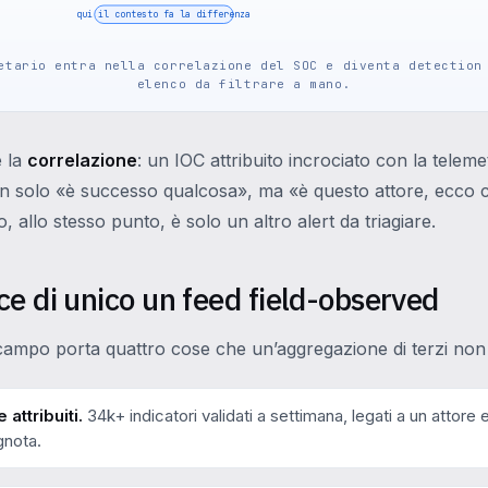
qui il contesto fa la differenza
etario entra nella correlazione del SOC e diventa detection
elenco da filtrare a mano.
è la
correlazione
: un IOC attribuito incrociato con la telemet
 non solo «è successo qualcosa», ma «è questo attore, ecco
, allo stesso punto, è solo un altro alert da triagiare.
ce di unico un feed field-observed
campo porta quattro cose che un’aggregazione di terzi non
 attribuiti.
34k+ indicatori validati a settimana, legati a un attore 
gnota.