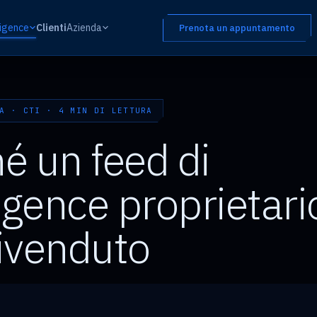
ligence
Clienti
Azienda
Prenota un appuntamento
A · CTI · 4 MIN DI LETTURA
é un feed di
ligence proprietari
ivenduto