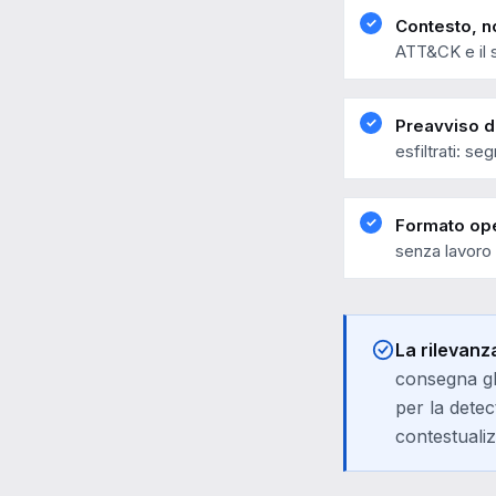
Contesto, n
ATT&CK e il s
Preavviso d
esfiltrati: se
Formato ope
senza lavoro
La rilevanza
consegna gli
per la detec
contestualiz