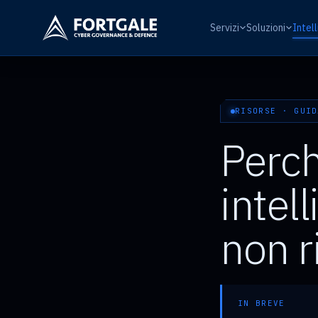
Servizi
Soluzioni
Intel
RISORSE · GUID
Perch
intel
non r
IN BREVE