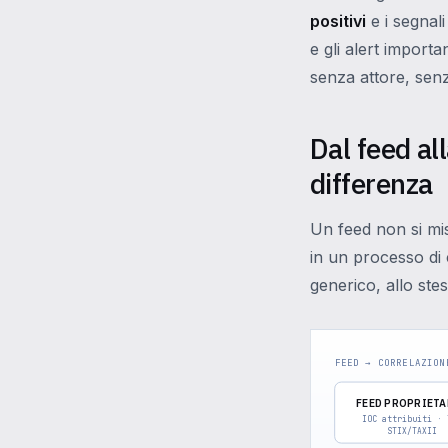
positivi
e i segnali
e gli alert import
senza attore, sen
Dal feed all
differenza
Un feed non si mis
in un processo di 
generico, allo st
FEED → CORRELAZION
FEED PROPRIETA
IOC attribuiti · 
STIX/TAXII