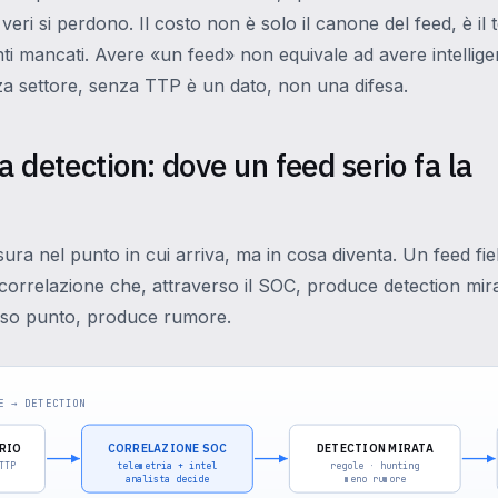
 veri si perdono. Il costo non è solo il canone del feed, è il 
anti mancati. Avere «un feed» non equivale ad avere intellige
za settore, senza TTP è un dato, non una difesa.
a detection: dove un feed serio fa la
ura nel punto in cui arriva, ma in cosa diventa. Un feed fi
correlazione che, attraverso il SOC, produce detection mir
esso punto, produce rumore.
E → DETECTION
RIO
CORRELAZIONE SOC
DETECTION MIRATA
TTP
telemetria + intel
regole · hunting
analista decide
meno rumore