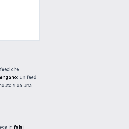
 feed che
vengono
: un feed
enduto ti dà una
nega in
falsi