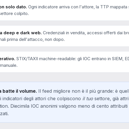
on solo dato.
Ogni indicatore arriva con l'attore, la TTP mappat
ettore colpito.
a deep e dark web.
Credenziali in vendita, accessi offerti dai br
gnali prima dell'attacco, non dopo.
rativo.
STIX/TAXII machine-readable: gli IOC entrano in SIEM, ED
 manuale.
 batte il volume.
Il feed migliore non è il più grande: è quel
 indicatori degli attori che colpiscono
il tuo
settore, già attri
tion. Diecimila IOC anonimi valgono meno di cento attribuiti
zati.