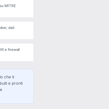
a su MITRE
oker, dati
R e firewall
lo che ti
buiti e pronti
 e