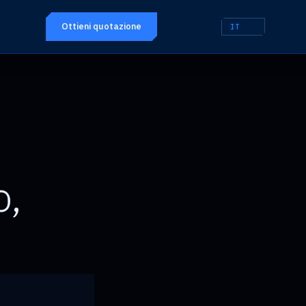
Ottieni quotazione
IT
o,