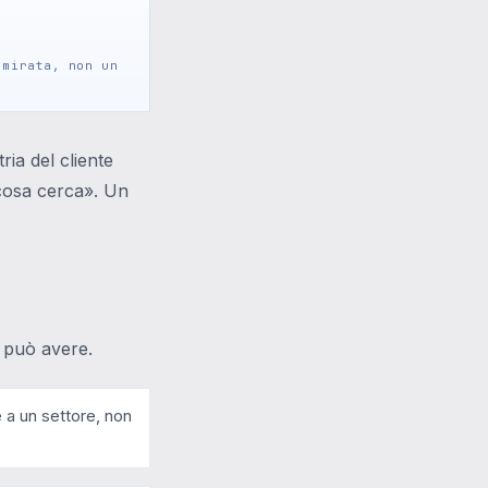
 mirata, non un
ria del cliente
 cosa cerca». Un
 può avere.
e a un settore, non