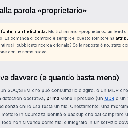
alla parola «proprietario»
 fonte, non l'etichetta.
Molti chiamano «proprietario» un feed c
o. La domanda di controllo è semplice: questo fornitore ha
attrib
enti reali, pubblicato ricerca originale? Se la risposta è no, state 
ione con un nome nuovo.
ve davvero (e quando basta meno)
 un SOC/SIEM che può consumarlo e agire, o un MDR che l
 detection operativa,
prima
viene il presidio (un
MDR
o un S
eed senza chi lo usa resta un file. Onestamente: una micro
l mettere in sicurezza identità e backup che dal comprare u
l feed non si vende come file: è integrato in un servizio do