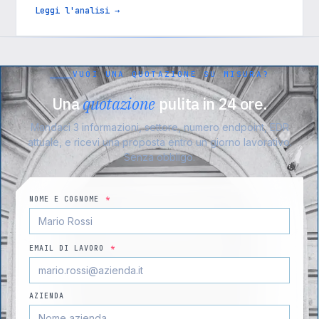
Leggi l'analisi →
VUOI UNA QUOTAZIONE SU MISURA?
Una
quotazione
pulita in 24 ore.
Mandaci 3 informazioni, settore, numero endpoint, EDR
attuale, e ricevi una proposta entro un giorno lavorativo.
Senza obbligo.
NOME E COGNOME
*
EMAIL DI LAVORO
*
AZIENDA