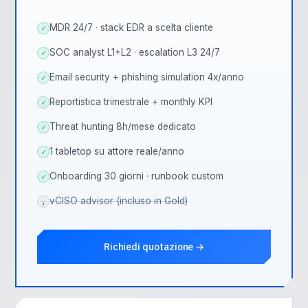
MDR 24/7 · stack EDR a scelta cliente
✓
SOC analyst L1+L2 · escalation L3 24/7
✓
Email security + phishing simulation 4x/anno
✓
Reportistica trimestrale + monthly KPI
✓
Threat hunting 8h/mese dedicato
✓
1 tabletop su attore reale/anno
✓
Onboarding 30 giorni · runbook custom
✓
vCISO advisor (incluso in Gold)
,
Richiedi quotazione →