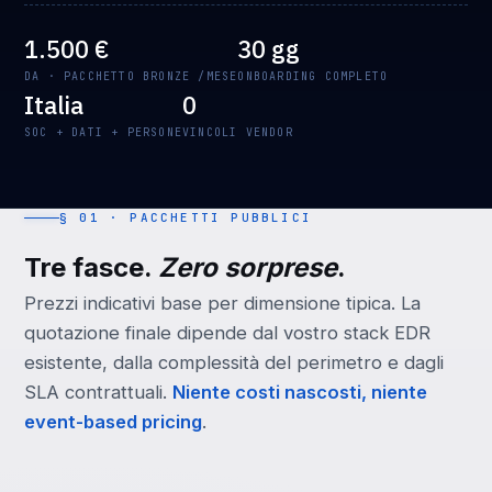
1.500 €
30 gg
DA · PACCHETTO BRONZE /MESE
ONBOARDING COMPLETO
Italia
0
SOC + DATI + PERSONE
VINCOLI VENDOR
§ 01 · PACCHETTI PUBBLICI
Tre fasce.
Zero sorprese
.
Prezzi indicativi base per dimensione tipica. La
quotazione finale dipende dal vostro stack EDR
esistente, dalla complessità del perimetro e dagli
SLA contrattuali.
Niente costi nascosti, niente
event-based pricing
.