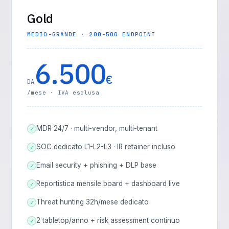
Gold
MEDIO-GRANDE · 200-500 ENDPOINT
6.500
€
DA
/mese · IVA esclusa
MDR 24/7 · multi-vendor, multi-tenant
✓
SOC dedicato L1-L2-L3 · IR retainer incluso
✓
Email security + phishing + DLP base
✓
Reportistica mensile board + dashboard live
✓
Threat hunting 32h/mese dedicato
✓
2 tabletop/anno + risk assessment continuo
✓