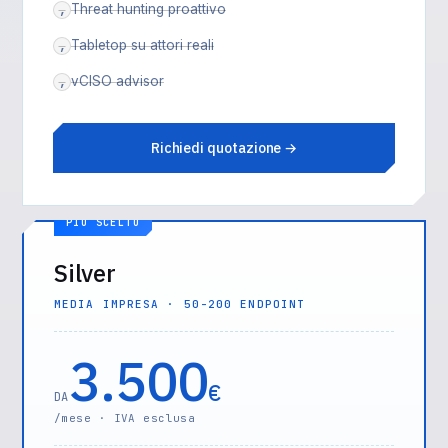
Threat hunting proattivo
,
Tabletop su attori reali
,
vCISO advisor
,
Richiedi quotazione →
PIÙ SCELTO
Silver
MEDIA IMPRESA · 50-200 ENDPOINT
3.500
€
DA
/mese · IVA esclusa