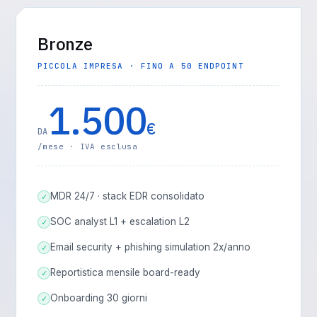
Bronze
PICCOLA IMPRESA · FINO A 50 ENDPOINT
1.500
€
DA
/mese · IVA esclusa
MDR 24/7 · stack EDR consolidato
✓
SOC analyst L1 + escalation L2
✓
Email security + phishing simulation 2x/anno
✓
Reportistica mensile board-ready
✓
Onboarding 30 giorni
✓