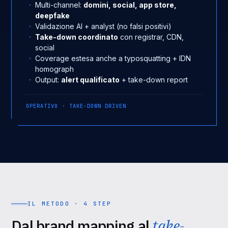
Multi-channel:
domini, social, app store,
deepfake
Validazione AI + analyst (no falsi positivi)
Take-down coordinato
con registrar, CDN,
social
Coverage estesa anche a typosquatting + IDN
homograph
Output:
alert qualificato
+ take-down report
OPERATIVO · TAKE-DOWN DRIVEN
IL METODO · 4 STEP
Dal brand mapping al
take-