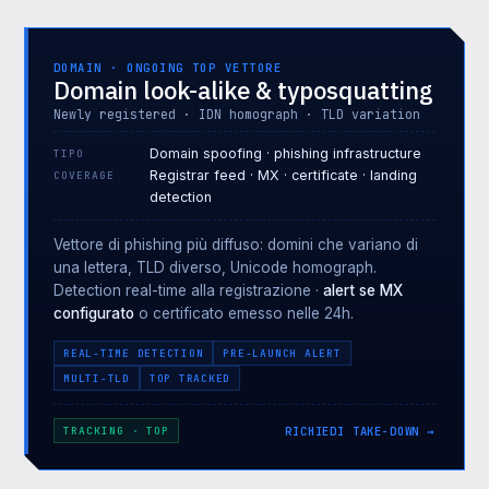
DOMAIN · ONGOING TOP VETTORE
Domain look-alike & typosquatting
Newly registered · IDN homograph · TLD variation
Domain spoofing · phishing infrastructure
TIPO
Registrar feed · MX · certificate · landing
COVERAGE
detection
Vettore di phishing più diffuso: domini che variano di
una lettera, TLD diverso, Unicode homograph.
Detection real-time alla registrazione ·
alert se MX
configurato
o certificato emesso nelle 24h.
REAL-TIME DETECTION
PRE-LAUNCH ALERT
MULTI-TLD
TOP TRACKED
RICHIEDI TAKE-DOWN →
TRACKING · TOP