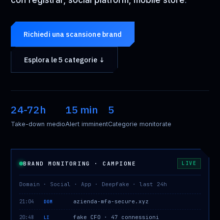
con registrar, social platform, mobile store
.
Richiedi una scansione brand
Esplora le 5 categorie ↓
24-72h
15 min
5
Take-down medio
Alert imminent
Categorie monitorate
BRAND MONITORING · CAMPIONE
LIVE
Domain · Social · App · Deepfake · last 24h
azienda-mfa-secure.xyz
21:04
DOM
fake CFO · 47 connessioni
20:48
LI