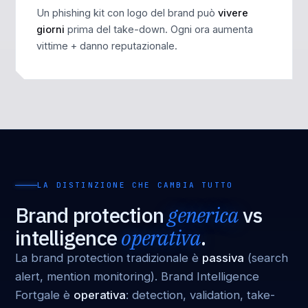
Un phishing kit con logo del brand può
vivere
giorni
prima del take-down. Ogni ora aumenta
vittime + danno reputazionale.
LA DISTINZIONE CHE CAMBIA TUTTO
Brand protection
generica
vs
intelligence
operativa
.
La brand protection tradizionale è
passiva
(search
alert, mention monitoring). Brand Intelligence
Fortgale è
operativa
: detection, validation, take-