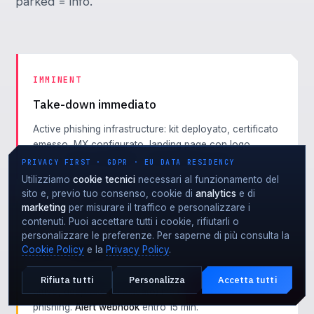
parked = info.
IMMINENT
Take-down immediato
Active phishing infrastructure: kit deployato, certificato
emesso, MX configurato, landing page con logo
cliente.
Alert immediato + take-down avviato
.
PRIVACY FIRST · GDPR · EU DATA RESIDENCY
Utilizziamo
cookie tecnici
necessari al funzionamento del
sito e, previo tuo consenso, cookie di
analytics
e di
marketing
per misurare il traffico e personalizzare i
contenuti. Puoi accettare tutti i cookie, rifiutarli o
HIGH
personalizzare le preferenze. Per saperne di più consulta la
Cookie Policy
Alert webhook
e la
Privacy Policy
.
Intent confermato (kit setup in progress, fake profile
Rifiuta tutti
Personalizza
Accetta tutti
Attacco in corso?
attivo, deepfake pubblicato) ma non ancora active
EMERGENZA · 24·7
phishing.
Alert webhook
entro 15 min.