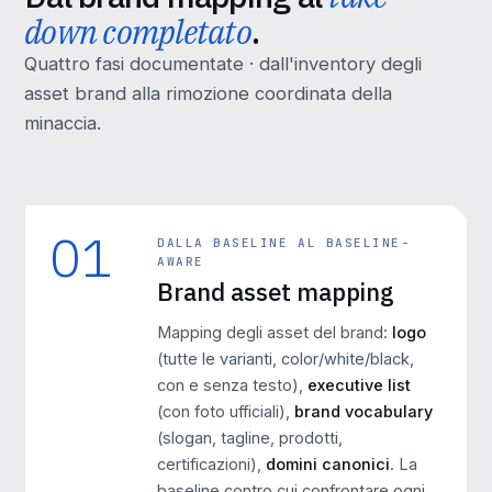
down completato
.
Quattro fasi documentate · dall'inventory degli
asset brand alla rimozione coordinata della
minaccia.
01
DALLA BASELINE AL BASELINE-
AWARE
Brand asset mapping
Mapping degli asset del brand:
logo
(tutte le varianti, color/white/black,
con e senza testo),
executive list
(con foto ufficiali),
brand vocabulary
(slogan, tagline, prodotti,
certificazioni),
domini canonici
. La
baseline contro cui confrontare ogni