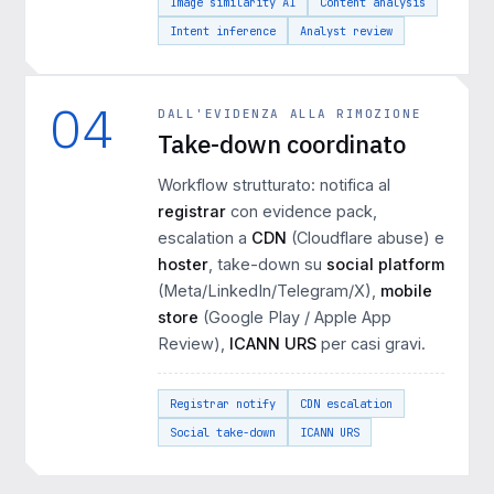
Image similarity AI
Content analysis
Intent inference
Analyst review
04
DALL'EVIDENZA ALLA RIMOZIONE
Take-down coordinato
Workflow strutturato: notifica al
registrar
con evidence pack,
escalation a
CDN
(Cloudflare abuse) e
hoster
, take-down su
social platform
(Meta/LinkedIn/Telegram/X),
mobile
store
(Google Play / Apple App
Review),
ICANN URS
per casi gravi.
Registrar notify
CDN escalation
Social take-down
ICANN URS