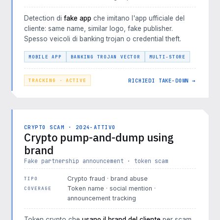
Detection di
fake app
che imitano l'app ufficiale del
cliente: same name, similar logo, fake publisher.
Spesso veicoli di banking trojan o credential theft.
MOBILE APP
BANKING TROJAN VECTOR
MULTI-STORE
RICHIEDI TAKE-DOWN →
TRACKING · ACTIVE
CRYPTO SCAM · 2024-ATTIVO
Crypto pump-and-dump using
brand
Fake partnership announcement · token scam
Crypto fraud · brand abuse
TIPO
Token name · social mention ·
COVERAGE
announcement tracking
Token crypto che
usano il brand del cliente
per scam