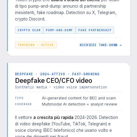
di tipo pump-and-dump: annunci di partnership
inesistenti, fake roadmap. Detection su X, Telegram,
crypto Discord.
CRYPTO SCAM
PUMP-AND-DUMP
FAKE PARTNERSHIP
RICHIEDI TAKE-DOWN →
TRACKING · ACTIVE
DEEPFAKE · 2024-ATTIVO · FAST-GROWING
Deepfake CEO/CFO video
Synthetic media · video voice impersonation
AI-generated content for BEC and scam
TIPO
Multimodal AI detection + analyst review
COVERAGE
Il vettore
a crescita più rapida
2024-2026. Detection
di video deepfake (YouTube, TikTok, Telegram) e
voice cloning (BEC telefonico) che usano volto e
voce dei dirigenti per fraud.