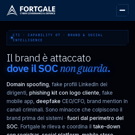
CTI · CAPABILITY 07 · BRAND & SOCIAL
INTELLIGENCE
Il brand è attaccato
dove il SOC
non guarda
.
Domain spoofing
, fake profili LinkedIn dei
dirigenti,
phishing kit con logo cliente
, fake
mobile app,
deepfake
CEO/CFO, brand mention in
canali criminali. Sono minacce che colpiscono il
brand prima dei sistemi ·
fuori dal perimetro del
SOC
. Fortgale le rileva e coordina il
take-down