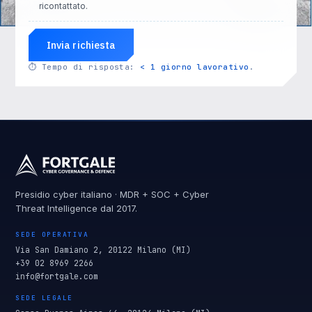
ricontattato.
Invia richiesta
⏱
Tempo di risposta:
< 1 giorno lavorativo
.
Presidio cyber italiano · MDR + SOC + Cyber
Threat Intelligence dal 2017.
SEDE OPERATIVA
Via San Damiano 2, 20122 Milano (MI)
+39 02 8969 2266
info@fortgale.com
SEDE LEGALE