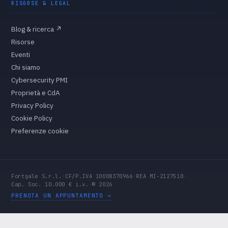
RISORSE & LEGAL
Blog & ricerca
↗
Risorse
Eventi
Chi siamo
Cybersecurity PMI
Proprietà e CdA
Privacy Policy
Cookie Policy
Preferenze cookie
Fortgale S.r.l.
·
CF/P.IVA 10008370966
·
REA MI-2127510
·
Cap. Soc. 10.000 € i.v.
·
© 2026
PRENOTA UN APPUNTAMENTO →