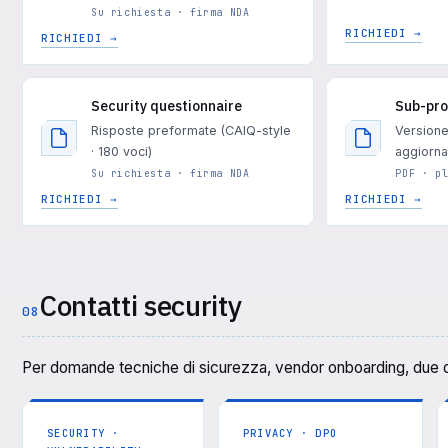
Su richiesta · firma NDA
RICHIEDI →
RICHIEDI →
Security questionnaire
Sub-pro
Risposte preformate (CAIQ-style
Versione
· 180 voci)
aggiorn
Su richiesta · firma NDA
PDF · p
RICHIEDI →
RICHIEDI →
Contatti security
08
Per domande tecniche di sicurezza, vendor onboarding, due d
SECURITY ·
PRIVACY · DPO