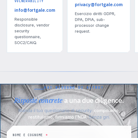
VULNERABILITY
privacy@fortgale.com
info@fortgale.com
Esercizio diritti GDPR,
Responsible
DPA, DPIA, sub-
disclosure, vendor
processor change
security
request.
questionnaire,
SOC2/CAIQ.
HAI BISOGNO DI ALTRO?
Risposte concrete
a una due diligence.
Manda il tuo questionario di security:
compiliamo,
restituiamo, firmiamo l'NDA
. Senza giri.
NOME E COGNOME
*