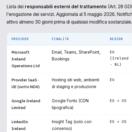
Lista dei
responsabili esterni del trattamento
(Art. 28 GD
l'erogazione dei servizi. Aggiornata al 5 maggio 2026. Notific
attivo almeno 30 giorni prima di qualsiasi modifica sostanziale
PROVIDER
FINALITÀ
REGION
Microsoft
EU
Email, Teams, SharePoint,
(Ireland
Ireland
Bookings
· NL)
Operations Ltd
Provider IaaS ·
EU
Hosting siti web, ambienti
UE (sotto NDA)
di staging e produzione
Google Ireland
EU + US
Google Fonts (CDN
Limited
tipografica)
LinkedIn
EU + US
Insight Tag (solo con
Ireland
consenso)