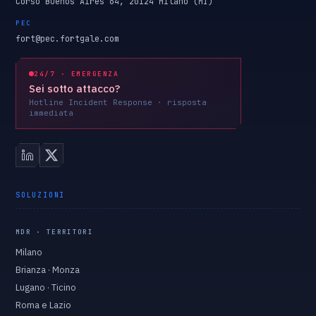
Corso Buenos Aires 64, 20124 Milano (MI)
PEC
fort@pec.fortgale.com
24/7 · EMERGENZA
Sei sotto attacco?
Hotline Incident Response · risposta
immediata
SOLUZIONI
MDR · TERRITORI
Milano
Brianza · Monza
Lugano · Ticino
Roma e Lazio