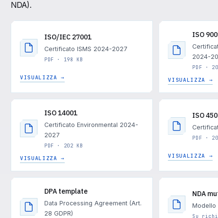
NDA).
ISO 900
ISO/IEC 27001
Certific
Certificato ISMS 2024-2027
2024-2
PDF · 198 KB
PDF · 2
VISUALIZZA →
VISUALIZZA →
ISO 14001
ISO 45
Certificato Environmental 2024-
Certifi
2027
PDF · 2
PDF · 202 KB
VISUALIZZA →
VISUALIZZA →
DPA template
NDA mu
Data Processing Agreement (Art.
Modello 
28 GDPR)
Su rich