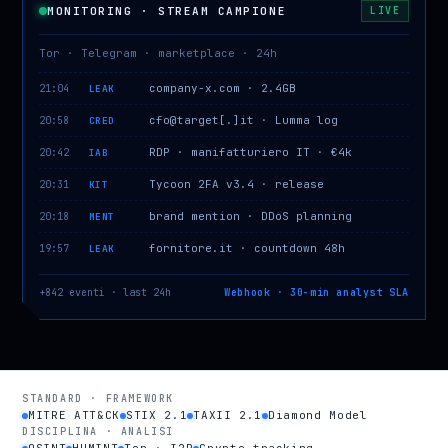
MONITORING · STREAM CAMPIONE
LIVE
Tor · Telegram · marketplace · 24h
company-x.com · 2.4GB
21:04
LEAK
cfo@target[.]it · Lumma log
20:58
CRED
RDP · manifatturiero IT · €4k
20:42
IAB
Tycoon 2FA v3.4 · release
20:31
KIT
brand mention · DDoS planning
20:18
MENT
fornitore.it · countdown 48h
19:57
LEAK
+842 eventi · last 24h
Webhook · 30-min analyst SLA
STANDARD · FRAMEWORK
MITRE ATT&CK
STIX 2.1
TAXII 2.1
Diamond Model
DISCIPLINA · ANALISI