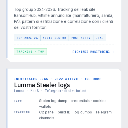
Top group 2024-2026. Tracking del leak site
RansomHub, vittime annunciate (manifatturiero, sanità,
PA), pattern di esfiltrazione e correlazione con i clienti
dei vostri fornitori.
TOP 2024-26
MULTI-SECTOR
POST-ALPHV
ESXI
RICHIEDI MONITORING →
TRACKING · TOP
INFOSTEALER LOGS · 2022-ATTIVO · TOP DUMP
Lumma Stealer logs
Lumma · MaaS · Telegram-distributed
Stolen log dump · credentials · cookies ·
TIPO
wallets
C2 panel · build ID · log dumps · Telegram
TRACKING
channels