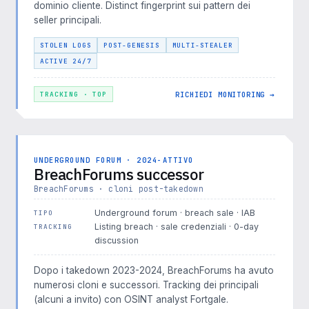
dominio cliente. Distinct fingerprint sui pattern dei
seller principali.
STOLEN LOGS
POST-GENESIS
MULTI-STEALER
ACTIVE 24/7
RICHIEDI MONITORING →
TRACKING · TOP
UNDERGROUND FORUM · 2024-ATTIVO
BreachForums successor
BreachForums · cloni post-takedown
Underground forum · breach sale · IAB
TIPO
Listing breach · sale credenziali · 0-day
TRACKING
discussion
Dopo i takedown 2023-2024, BreachForums ha avuto
numerosi cloni e successori. Tracking dei principali
(alcuni a invito) con OSINT analyst Fortgale.