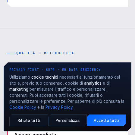
QUALITÀ · METODOLOGIA
Severity esplicita.
Niente noise
.
PRIVACY FIRST · GDPR · EU DATA RESIDENCY
Ogni evento riceve un livello di severity esplicito
Utilizziamo
cookie tecnici
necessari al funzionamento del
(Critical/High/Medium/Info) che determina il canale
sito e, previo tuo consenso, cookie di
analytics
e di
marketing
per misurare il traffico e personalizzare i
di alert.
Niente lista grezza
, niente alert fatigue.
contenuti. Puoi accettare tutti i cookie, rifiutarli o
personalizzare le preferenze. Per saperne di più consulta la
Cookie Policy
e la
Privacy Policy
.
Rifiuta tutti
Personalizza
Accetta tutti
Attacco in corso?
CRITICAL
EMERGENZA · 24·7
Azione immediata