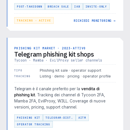
POST-TAKEDOWN
BREACH SALE
IAB
INVITE-ONLY
RICHIEDI MONITORING →
TRACKING · ACTIVE
PHISHING KIT MARKET · 2023-ATTIVO
Telegram phishing kit shops
Tycoon · Mamba · EvilProxy seller channels
Phishing kit sale · operator support
TIPO
Listing · demo · pricing · operator profile
TRACKING
Telegram è il canale preferito per la
vendita di
phishing kit
. Tracking dei channel di Tycoon 2FA,
Mamba 2FA, EvilProxy, W3LL. Coverage di nuove
versioni, pricing, support channel.
PHISHING KIT
TELEGRAM-DIST.
AITM
OPERATOR TRACKING