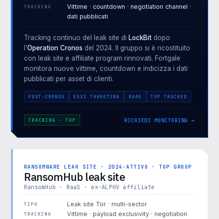
Vittime · countdown · negotiation channel ·
TRACKING
dati pubblicati
Tracking continuo del leak site di
LockBit
dopo
l'
Operation Cronos
del 2024. Il gruppo si è ricostituito
con leak site e affiliate program rinnovati. Fortgale
monitora nuove vittime, countdown e indicizza i dati
pubblicati per asset di clienti.
POST-CRONOS
ESXI TARGETING
RAAS
TOP TRACKED
RICHIEDI MONITORING →
TRACKING · TOP
RANSOMWARE LEAK SITE · 2024-ATTIVO · TOP GROUP
RansomHub leak site
RansomHub · RaaS · ex-ALPHV affiliate
Leak site Tor · multi-sector
TIPO
Vittime · payload exclusivity · negotiation
TRACKING