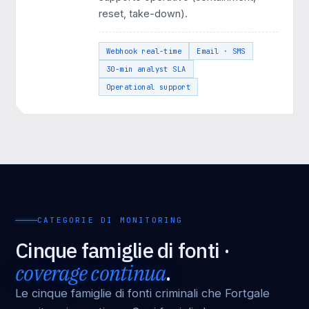
reset, take-down).
Webhook real-time
Email · SMS
30-min analyst SLA
Operational support
CATEGORIE DI MONITORING
Cinque famiglie di fonti ·
coverage continua
.
Le cinque famiglie di fonti criminali che Fortgale