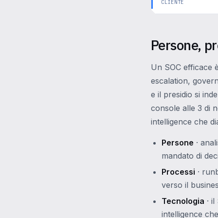
CLIENTE
Persone, pr
Un SOC efficace è 
escalation, gover
e il presidio si i
console alle 3 di n
intelligence che dia
Persone
· anali
mandato di deci
Processi
· runb
verso il busines
Tecnologia
· i
intelligence ch