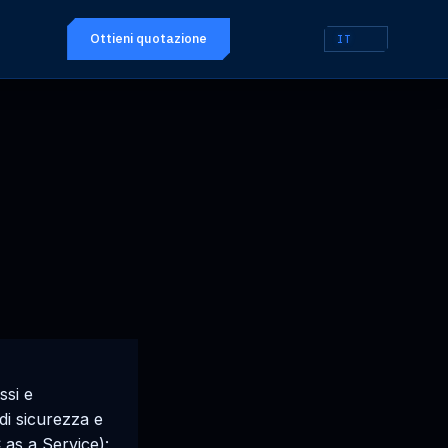
Ottieni quotazione
IT
ssi e
 di sicurezza e
 as a Service):