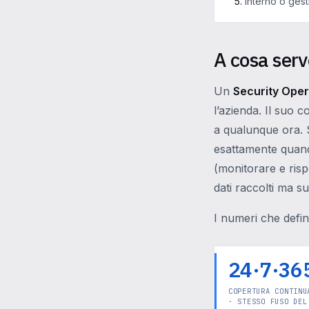
Interno o gest
A cosa ser
Un
Security Oper
l’azienda. Il suo 
a qualunque ora. 
esattamente quand
(monitorare e risp
dati raccolti ma s
I numeri che defin
24·7·36
COPERTURA CONTINU
· STESSO FUSO DEL