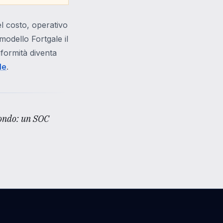
l costo, operativo
modello Fortgale il
nformità diventa
le
.
econdo: un SOC