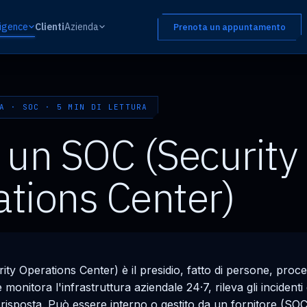
ligence
Clienti
Azienda
Prenota un appuntamento
A · SOC · 5 MIN DI LETTURA
 un SOC (Security
tions Center)
y Operations Center) è il presidio, fatto di persone, proce
 monitora l'infrastruttura aziendale 24·7, rileva gli incidenti
risposta. Può essere interno o gestito da un fornitore (SOC