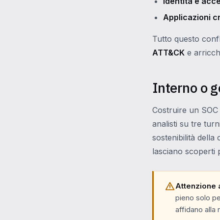
Identità e acc
Applicazioni cr
Tutto questo conf
ATT&CK
e arricch
Interno o g
Costruire un SOC i
analisti su tre tur
sostenibilità dell
lasciano scoperti 
Attenzione a
pieno solo per
affidano alla 