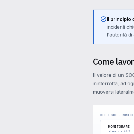
Il principio
incidenti ch
l'autorità d
Come lavora
Il valore di un SO
ininterrotta, ad o
muoversi lateralm
CICLO SOC · MONITO
MONITORARE
telemetria 24·7