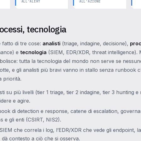
ALL'ALERT
ALL'AZIONE
ocessi, tecnologia
fatto di tre cose:
analisti
(triage, indagine, decisione),
proc
nance) e
tecnologia
(SIEM, EDR/XDR, threat intelligence). 
ndebolisce: tutta la tecnologia del mondo non serve se nessun
otte, e gli analisti più bravi vanno in stallo senza runbook c
 priorità.
sti su più livelli (tier 1 triage, tier 2 indagine, tier 3 hunting 
dere e agire.
ook di detection e response, catene di escalation, governa
s e gli enti (CSIRT, NIS2).
l SIEM che correla i log, l’EDR/XDR che vede gli endpoint, la
e dà contesto a ciò che si osserva.