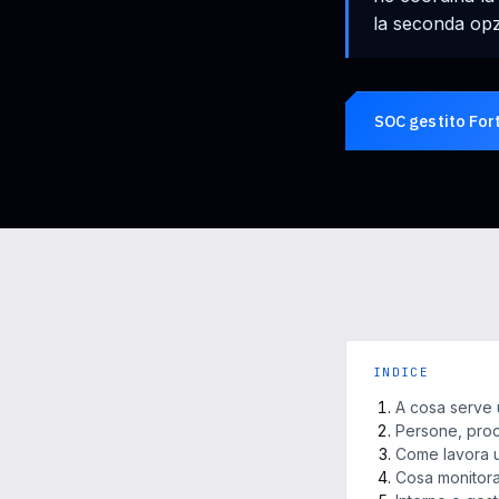
la seconda opz
SOC gestito For
INDICE
A cosa serve
Persone, proc
Come lavora u
Cosa monitor