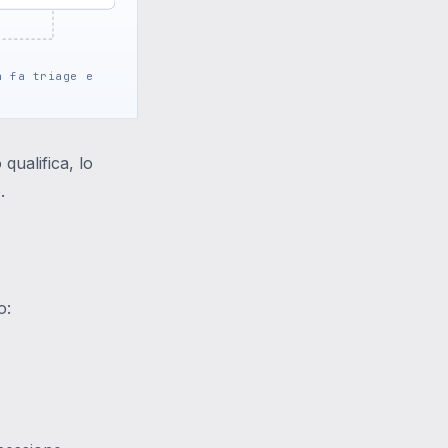
a fa triage e
.
 qualifica, lo
.
o: