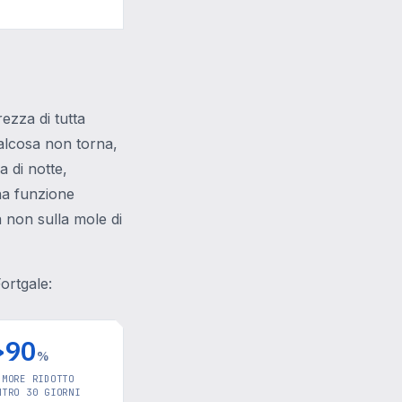
rezza di tutta
lcosa non torna,
 di notte,
na funzione
a non sulla mole di
ortgale:
>90
%
UMORE RIDOTTO
NTRO 30 GIORNI