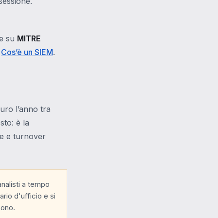
sessione.
te su
MITRE
i
Cos’è un SIEM
.
euro l’anno tra
sto: è la
ie e turnover
nalisti a tempo
ario d'ufficio e si
cono.