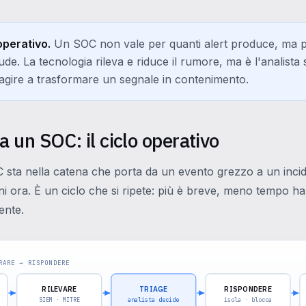
 operativo.
Un SOC non vale per quanti alert produce, ma p
iude. La tecnologia rileva e riduce il rumore, ma è l'analista
i agire a trasformare un segnale in contenimento.
 un SOC: il ciclo operativo
C sta nella catena che porta da un evento grezzo a un inci
gni ora. È un ciclo che si ripete: più è breve, meno tempo ha
ente.
RARE → RISPONDERE
RILEVARE
TRIAGE
RISPONDERE
SIEM · MITRE
analista decide
isola · blocca