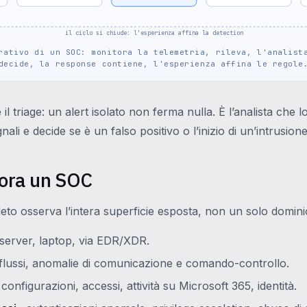
il ciclo si chiude: l'esperienza affina la detection
rativo di un SOC: monitora la telemetria, rileva, l'analist
decide, la response contiene, l'esperienza affina le regole
 il triage: un alert isolato non ferma nulla. È l’analista che lo
gnali e decide se è un falso positivo o l’inizio di un’intrusione
ora un SOC
to osserva l’intera superficie esposta, non un solo domini
server, laptop, via EDR/XDR.
, flussi, anomalie di comunicazione e comando-controllo.
 configurazioni, accessi, attività su Microsoft 365, identità.