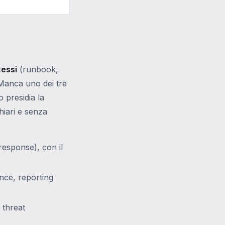
essi
(runbook,
Manca uno dei tre
o presidia la
hiari e senza
e response), con il
nce, reporting
 threat