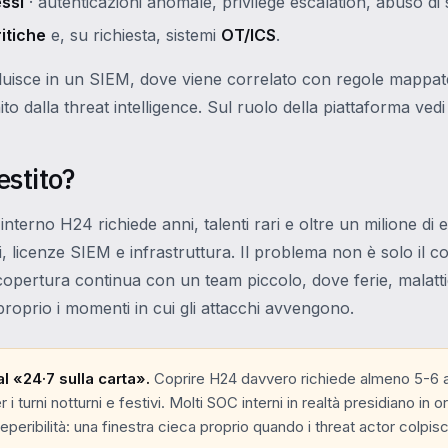
essi
· autenticazioni anomale, privilege escalation, abuso di 
itiche
e, su richiesta, sistemi
OT/ICS
.
luisce in un SIEM, dove viene correlato con regole mappa
ito dalla threat intelligence. Sul ruolo della piattaforma ved
estito?
nterno H24 richiede anni, talenti rari e oltre un milione di 
ni, licenze SIEM e infrastruttura. Il problema non è solo il co
a copertura continua con un team piccolo, dove ferie, malatt
proprio i momenti in cui gli attacchi avvengono.
l «24·7 sulla carta».
Coprire H24 davvero richiede almeno 5-6 a
 i turni notturni e festivi. Molti SOC interni in realtà presidiano in or
reperibilità: una finestra cieca proprio quando i threat actor colpis