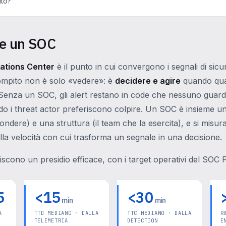
ito?
ve un SOC
ations Center
è il punto in cui convergono i segnali di sicu
compito non è solo «vedere»: è
decidere e agire
quando qua
Senza un SOC, gli alert restano in code che nessuno guarda
o i threat actor preferiscono colpire. Un SOC è insieme u
ondere) e una struttura (il team che la esercita), e si misur
ulla velocità con cui trasforma un segnale in una decisione.
iscono un presidio efficace, con i target operativi del SOC F
5
<15
<30
min
min
A
TTD MEDIANO · DALLA
TTC MEDIANO · DALLA
R
TELEMETRIA
DETECTION
E