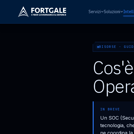
Servizi
Soluzioni
Intel
RISORSE · GUID
Cos'è
Opera
IN BREVE
Un SOC (Securit
tecnologia, che
ne coordina la 