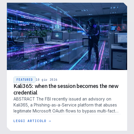
FEATURED
10 giu 2026
Kali365: when the session becomes the new
credential
ABSTRACT The FBI recently issued an advisory on
Kali365, a Phishing-as-a-Service platform that abuses
legitimate Microsoft OAuth flows to bypass multi-factor
authentication. Kali…
LEGGI ARTICOLO →