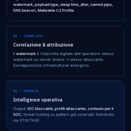
watermark, payload type, sleep time, jitter, named pipe,
DNS beacon, Malleable C2 Profile
.
03 · CORRELATE
Correlazione & attribuzione
Il
watermark
è l'impronta digitale dell'operatore: stesso
watermark su server diversi → stesso attaccante.
Sovrapposizioni infrastrutturali emergono.
04 · OPERATE
Intelligence operativa
Output:
IOC bloccabili, profili attaccante, contesto per il
SOC
, threat hunting su pattern già osservati. Distribuito
via STIX/TAXII.