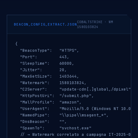
COBALTSTRIKE · WM
BEACON_CONFIG_EXTRACT.JSON
1580103824
{

  "BeaconType":   "HTTPS",

  "Port":         443,

  "SleepTime":    60000,

  "Jitter":       20,

  "MaxGetSize":   1403644,

  "Watermark":    1580103824,

  "C2Server":     "update-cdn[.]global,/dpixel",

  "HttpPostUri":  "/submit.php",

  "MallProfile":  "amazon",

  "UserAgent":    "Mozilla/5.0 (Windows NT 10.0; W
  "NamedPipe":    "\\pipe\\msagent_*",

  "DnsBeacon":    "",

  "SpawnTo":      "svchost.exe"

  // → Watermark correlato a campagna IT-2025-047
