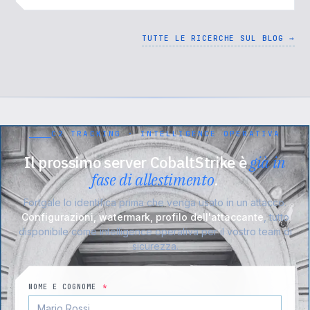
TUTTE LE RICERCHE SUL BLOG →
C2 TRACKING · INTELLIGENCE OPERATIVA
Il prossimo server CobaltStrike è
già in
fase di allestimento
.
Fortgale lo identifica prima che venga usato in un attacco.
Configurazioni, watermark, profilo dell'attaccante
, tutto
disponibile come intelligence operativa per il vostro team di
sicurezza.
NOME E COGNOME
*