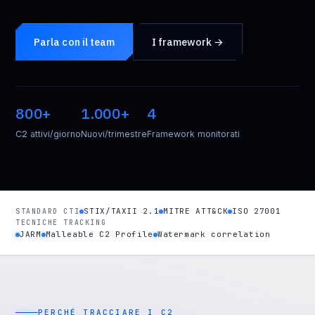
Parla con il team
I framework →
800+
1.000+
4
C2 attivi/giorno
Nuovi/trimestre
Framework monitorati
STIX/TAXII 2.1
MITRE ATT&CK
ISO 27001
STANDARD CTI
TECNICHE TRACKING
JARM
Malleable C2 Profile
Watermark correlation
PERCHÉ TRACCIARE I C2