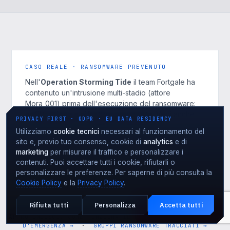
CASO REALE · RANSOMWARE PREVENUTO
Nell'
Operation Storming Tide
il team Fortgale ha
contenuto un'intrusione multi-stadio (attore
Mora_001) prima dell'esecuzione del ransomware:
esfiltrazione e cifratura prevenute
. Vedi anche
PRIVACY FIRST · GDPR · EU DATA RESIDENCY
cosa fare dopo un attacco ransomware
.
Utilizziamo
cookie tecnici
necessari al funzionamento del
sito e, previo tuo consenso, cookie di
analytics
e di
Leggi l'analisi →
marketing
per misurare il traffico e personalizzare i
contenuti. Puoi accettare tutti i cookie, rifiutarli o
personalizzare le preferenze. Per saperne di più consulta la
Cookie Policy
e la
Privacy Policy
.
Rifiuta tutti
Personalizza
Accetta tutti
Attacco in corso?
EMERGENZA · 24·7
APPROFONDISCI: COME FUNZIONA IL RANSOMWARE →
·
GUIDA
D'EMERGENZA →
·
GRUPPI RANSOMWARE TRACCIATI →