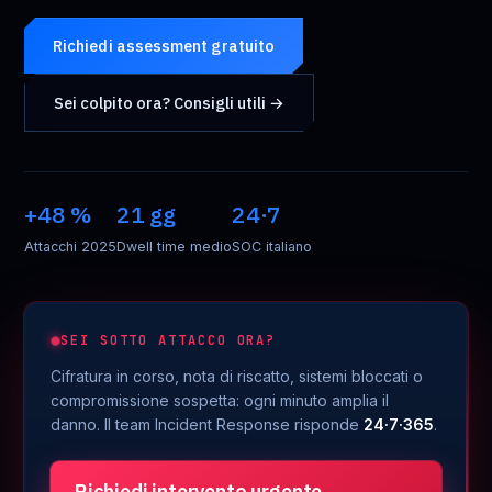
Richiedi assessment gratuito
Sei colpito ora? Consigli utili →
+48 %
21 gg
24·7
Attacchi 2025
Dwell time medio
SOC italiano
SEI SOTTO ATTACCO ORA?
Cifratura in corso, nota di riscatto, sistemi bloccati o
compromissione sospetta: ogni minuto amplia il
danno. Il team Incident Response risponde
24·7·365
.
Richiedi intervento urgente