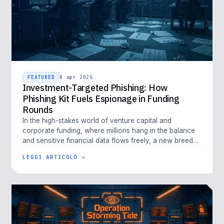
FEATURED
8 apr 2026
Investment-Targeted Phishing: How
Phishing Kit Fuels Espionage in Funding
Rounds
In the high-stakes world of venture capital and
corporate funding, where millions hang in the balance
and sensitive financial data flows freely, a new breed
of cyber threat is em…
LEGGI ARTICOLO →