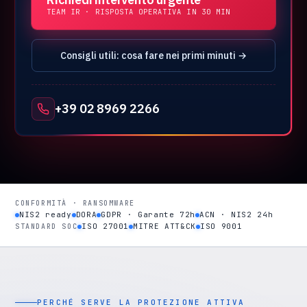
TEAM IR · RISPOSTA OPERATIVA IN 30 MIN
Consigli utili: cosa fare nei primi minuti →
+39 02 8969 2266
CONFORMITÀ · RANSOMWARE
NIS2 ready
DORA
GDPR · Garante 72h
ACN · NIS2 24h
ISO 27001
MITRE ATT&CK
ISO 9001
STANDARD SOC
PERCHÉ SERVE LA PROTEZIONE ATTIVA