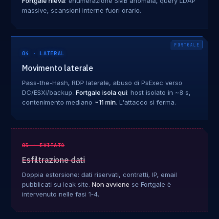
Fortgale rileva
: enumerazione SMB anomala, query LDAP
massive, scansioni interne fuori orario.
04 · LATERAL
Movimento laterale
Pass-the-Hash, RDP laterale, abuso di PsExec verso
DC/ESXi/backup.
Fortgale isola qui
: host isolato in ~8 s,
contenimento mediano
~11 min
. L'attacco si ferma.
05 · EVITATO
Esfiltrazione dati
Doppia estorsione: dati riservati, contratti, IP, email
pubblicati su leak site.
Non avviene
se Fortgale è
intervenuto nelle fasi 1-4.