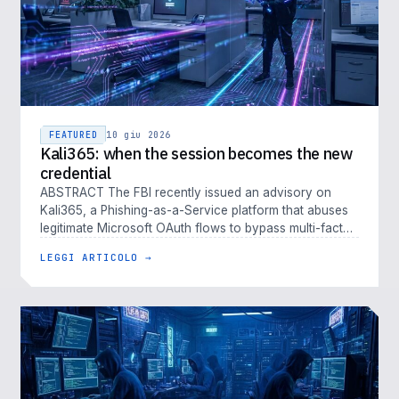
FEATURED
10 giu 2026
Kali365: when the session becomes the new
credential
ABSTRACT The FBI recently issued an advisory on
Kali365, a Phishing-as-a-Service platform that abuses
legitimate Microsoft OAuth flows to bypass multi-factor
authentication. Kali…
LEGGI ARTICOLO →