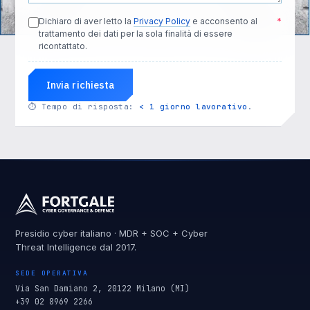
Dichiaro di aver letto la
Privacy Policy
e acconsento al
*
trattamento dei dati per la sola finalità di essere
ricontattato.
Invia richiesta
⏱
Tempo di risposta:
< 1 giorno lavorativo
.
Presidio cyber italiano · MDR + SOC + Cyber
Threat Intelligence dal 2017.
SEDE OPERATIVA
Via San Damiano 2, 20122 Milano (MI)
+39 02 8969 2266