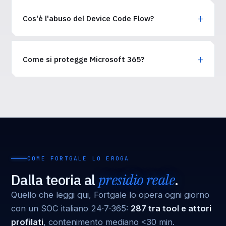
Cos'è l'abuso del Device Code Flow?
Come si protegge Microsoft 365?
COME FORTGALE LO EROGA
Dalla teoria al
presidio reale
.
Quello che leggi qui, Fortgale lo opera ogni giorno
con un SOC italiano 24·7·365:
287 tra tool e attori
profilati
, contenimento mediano <30 min.