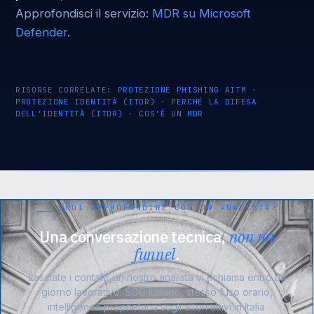
Approfondisci il servizio:
MDR su Microsoft
Defender
.
RISORSE CORRELATE:
PROTEZIONE PHISHING AITM
·
PROTEZIONE IDENTITÀ (ITDR)
·
PERCHÉ LA DIFESA
DELL'IDENTITÀ (ITDR)
·
COS'È UN MDR
VUOI APPROFONDIRE CON UN ANALISTA?
Una conversazione tecnica,
non un
funnel
.
Lasciate i contatti: un nostro analista vi richiama entro un
giorno lavorativo. SOC italiano, stesso fuso orario,
intelligence proprietaria sugli attori attivi in Italia.