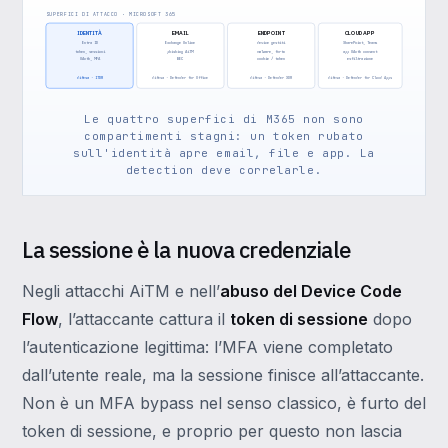
SUPERFICI DI ATTACCO · MICROSOFT 365
IDENTITÀ
EMAIL
ENDPOINT
CLOUD APP
Entra ID
Exchange Online
device gestiti
SharePoint, Teams
token, sessioni
phishing AiTM
malware, furto
app OAuth consent
OAuth, MFA
BEC
cookie / token
esfiltrazione
difesa · ITDR
difesa · Defender for Office
difesa · Defender XDR
difesa · Defender for Cloud Apps
Le quattro superfici di M365 non sono
compartimenti stagni: un token rubato
sull'identità apre email, file e app. La
detection deve correlarle.
La sessione è la nuova credenziale
Negli attacchi AiTM e nell’
abuso del Device Code
Flow
, l’attaccante cattura il
token di sessione
dopo
l’autenticazione legittima: l’MFA viene completato
dall’utente reale, ma la sessione finisce all’attaccante.
Non è un MFA bypass nel senso classico, è furto del
token di sessione, e proprio per questo non lascia