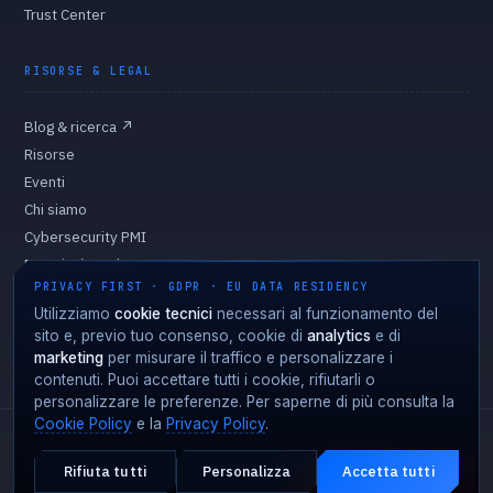
Trust Center
RISORSE & LEGAL
Blog & ricerca
↗
Risorse
Eventi
Chi siamo
Cybersecurity PMI
Proprietà e CdA
PRIVACY FIRST · GDPR · EU DATA RESIDENCY
Privacy Policy
Utilizziamo
cookie tecnici
necessari al funzionamento del
Cookie Policy
sito e, previo tuo consenso, cookie di
analytics
e di
Preferenze cookie
marketing
per misurare il traffico e personalizzare i
contenuti. Puoi accettare tutti i cookie, rifiutarli o
personalizzare le preferenze. Per saperne di più consulta la
Cookie Policy
e la
Privacy Policy
.
Fortgale S.r.l.
·
CF/P.IVA 10008370966
·
REA MI-2127510
·
Cap. Soc. 10.000 € i.v.
·
© 2026
Rifiuta tutti
Personalizza
Accetta tutti
Attacco in corso?
PRENOTA UN APPUNTAMENTO →
EMERGENZA · 24·7