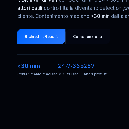
MDR intel-driven
con SOC italiano 24·7·365. I 
attori ostili
contro l'Italia diventano detection
pr
cliente. Contenimento mediano
<30 min
dall'ale
Richiedi il Report
Come funziona
<30 min
24·7·365
287
Contenimento mediano
SOC italiano
Attori profilati