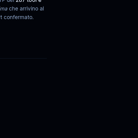
TTP dei
287 tool e
ima
che arrivino al
rt confermato.