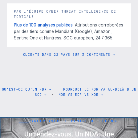
PAR L'ÉQUIPE CYBER THREAT INTELLIGENCE DE
FORTGALE
Plus de 100 analyses publiées
. Attributions corroborées
par des tiers comme Mandiant (Google), Amazon,
SentinelOne et Huntress. SOC européen, 24·7·365.
CLIENTS DANS 22 PAYS SUR 3 CONTINENTS →
QU'EST-CE QU'UN MDR →
·
POURQUOI LE MDR VA AU-DELÀ D'UN
SOC →
·
MDR VS EDR VS XDR →
PARLER AVEC LE CENTRE DE DÉFENSE
Un rendez-vous. Un NDA. Une