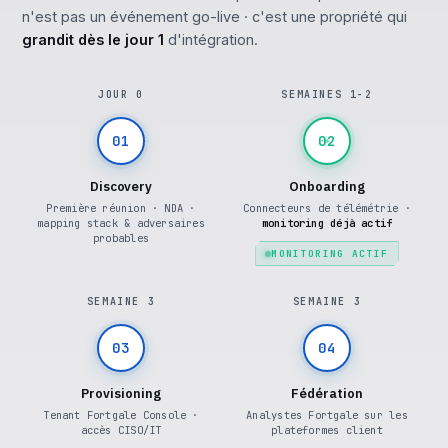
n'est pas un événement go-live · c'est une propriété qui
grandit dès le jour 1
d'intégration.
JOUR 0
SEMAINES 1-2
01
02
Discovery
Onboarding
Première réunion · NDA ·
Connecteurs de télémétrie ·
mapping stack & adversaires
monitoring déjà actif
probables
MONITORING ACTIF
SEMAINE 3
SEMAINE 3
03
04
Provisioning
Fédération
Tenant Fortgale Console ·
Analystes Fortgale sur les
accès CISO/IT
plateformes client