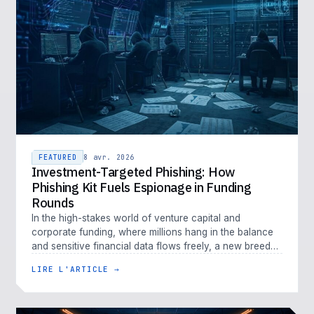
FEATURED
8 avr. 2026
Investment-Targeted Phishing: How
Phishing Kit Fuels Espionage in Funding
Rounds
In the high-stakes world of venture capital and
corporate funding, where millions hang in the balance
and sensitive financial data flows freely, a new breed
of cyber threat is em…
LIRE L'ARTICLE →