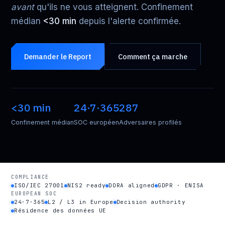
avant
qu'ils ne vous atteignent. Confinement
médian
<30 min
depuis l'alerte confirmée.
Demander le Report
Comment ça marche
<30 min
24·7·365
287
Confinement médian
SOC européen
Adversaires profilés
COMPLIANCE
ISO/IEC 27001
NIS2 ready
DORA aligned
GDPR · ENISA
EUROPEAN SOC
24·7·365
L2 / L3 in Europe
Decision authority
Résidence des données UE