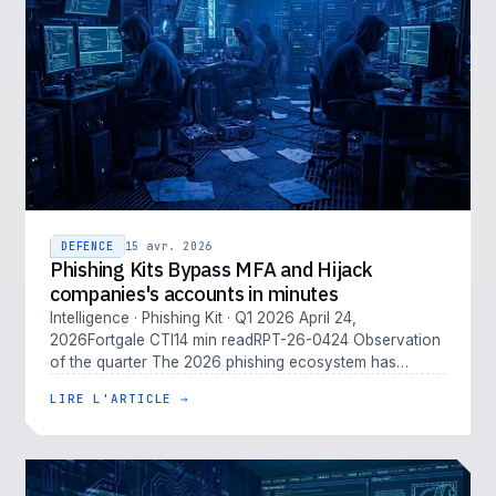
DEFENCE
15 avr. 2026
Phishing Kits Bypass MFA and Hijack
companies's accounts in minutes
Intelligence · Phishing Kit · Q1 2026 April 24,
2026Fortgale CTI14 min readRPT-26-0424 Observation
of the quarter The 2026 phishing ecosystem has
outpaced traditional defenses. M…
LIRE L'ARTICLE →