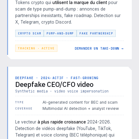
Tokens crypto qui
utilisent la marque du client
pour
scam de type pump-and-dump : annonces de
partnerships inexistants, fake roadmap. Detection sur
X, Telegram, crypto Discord.
CRYPTO SCAM
PUMP-AND-DUMP
FAKE PARTNERSHIP
DEMANDER UN TAKE-DOWN →
TRACKING · ACTIVE
DEEPFAKE · 2024-ACTIF · FAST-GROWING
Deepfake CEO/CFO video
Synthetic media · video voice impersonation
AI-generated content for BEC and scam
TYPE
Multimodal AI detection + analyst review
COVERAGE
Le vecteur
à plus rapide croissance
2024-2026.
Detection de vidéos deepfake (YouTube, TikTok,
Telegram) et voice cloning (BEC téléphonique) qui