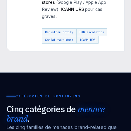
stores
(Google Play / Apple App
Review),
ICANN URS
pour cas
graves.
Registrar notify
CDN escalation
Social take-down
ICANN URS
CATÉGORIES DE MONITORING
Cinq catégories de
menace
brand
.
Les cinq familles de menaces brand-related que