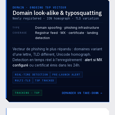
DOMAIN · ONGOING TOP VECTEUR
Domain look-alike & typosquatting
Newly registered · IDN homograph · TLD variation
Domain spoofing · phishing infrastructure
TYPE
Registrar feed · MX · certificate · landing
COVERAGE
detection
Vecteur de phishing le plus répandu : domaines variant
d'une lettre, TLD différent, Unicode homograph.
Detection en temps réel à l'enregistrement ·
alert si MX
configuré
ou certificat émis dans les 24h.
REAL-TIME DETECTION
PRE-LAUNCH ALERT
MULTI-TLD
TOP TRACKED
DEMANDER UN TAKE-DOWN →
TRACKING · TOP