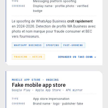
Messaging platform spoofing
TYPE
Display name · profile photo · verified
COVERAGE
badge
Le spoofing de WhatsApp Business
croît rapidement
en 2024-2026. Detection de profils WA Business avec
photo et nom marque pour fraude consumer et BEC
vers fournisseurs.
WHATSAPP BUSINESS
SPOOFING
FAST-GROWING
DEMANDER UN TAKE-DOWN →
TRACKING · ACTIVE
MOBILE APP STORE · ONGOING
Fake mobile app store
Google Play · Apple App Store · APK mirror
App store impersonation
TYPE
Brand name · logo · publisher fake
COVERAGE