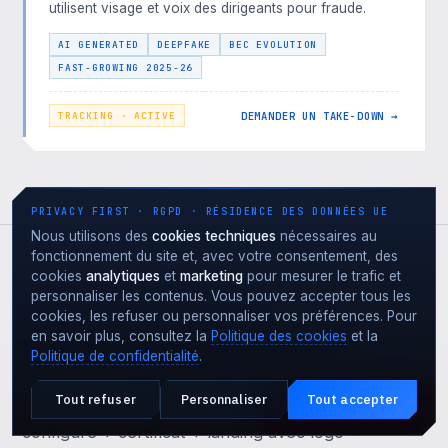
utilisent visage et voix des dirigeants pour fraude.
AI GENERATED
DEEPFAKE
BEC EVOLUTION
FAST-GROWING 2025-26
DEMANDER UN TAKE-DOWN →
TRACKING · ACTIVE
PRIVACY FIRST · RGPD · RÉSIDENCE DES DONNÉES UE
Nous utilisons des
cookies techniques
nécessaires au
fonctionnement du site et, avec votre consentement, des
cookies
analytiques
et
marketing
pour mesurer le trafic et
personnaliser les contenus. Vous pouvez accepter tous les
SEVERITY · MÉTHODOLOGIE
cookies, les refuser ou personnaliser vos préférences. Pour
en savoir plus, consultez la
Politique des cookies
et la
Priorité basée sur l'
intent
.
Politique de confidentialité
.
Tous les domaines look-alike ne se valent pas. La
Tout refuser
Personnaliser
Tout accepter
Attaque en cours ?
priorité est donnée par l'
intent
: domaine avec MX
URGENCE · 24·7
configuré + certificat + landing avec logo =