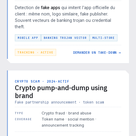
Detection de
fake apps
qui imitent l'app officielle du
client : même nom, logo similaire, fake publisher.
Souvent vecteurs de banking trojan ou credential
theft.
MOBILE APP
BANKING TROJAN VECTOR
MULTI-STORE
DEMANDER UN TAKE-DOWN →
TRACKING · ACTIVE
CRYPTO SCAM · 2024-ACTIF
Crypto pump-and-dump using
brand
Fake partnership announcement · token scam
Crypto fraud · brand abuse
TYPE
Token name · social mention ·
COVERAGE
announcement tracking