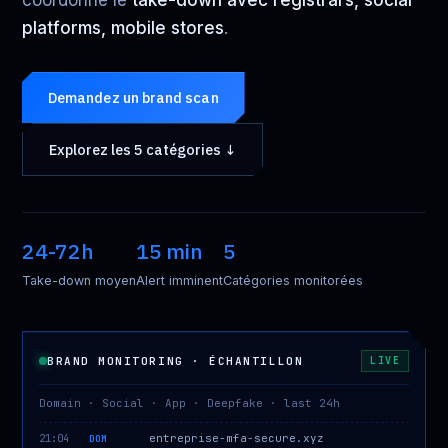
coordonne le
take-down avec registrars, social
platforms, mobile stores
.
Demandez un brand scan
Explorez les 5 catégories ↓
24-72h
15 min
5
Take-down moyen
Alert imminent
Catégories monitorées
BRAND MONITORING · ÉCHANTILLON
LIVE
Domain · Social · App · Deepfake · last 24h
entreprise-mfa-secure.xyz
21:04
DOM