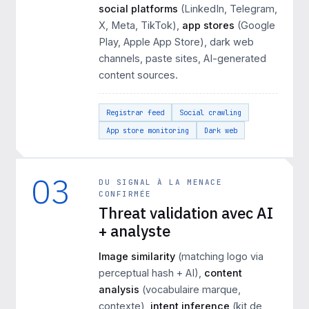
social platforms
(LinkedIn, Telegram,
X, Meta, TikTok),
app stores
(Google
Play, Apple App Store), dark web
channels, paste sites, AI-generated
content sources.
Registrar feed
Social crawling
App store monitoring
Dark web
03
DU SIGNAL À LA MENACE
CONFIRMÉE
Threat validation avec AI
+ analyste
Image similarity
(matching logo via
perceptual hash + AI),
content
analysis
(vocabulaire marque,
contexte),
intent inference
(kit de