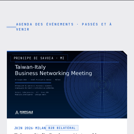
AGENDA DES ÉVÉNEMENTS · PASSÉS ET À
VENIR
PRINCIPE DI SAVOIA · MI
JUIN 2026
·
MILAN
B2B BILATÉRAL