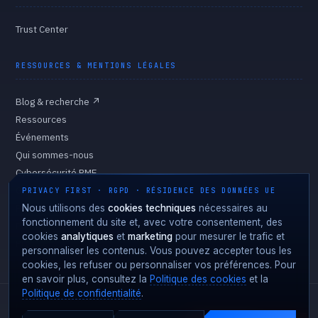
Trust Center
RESSOURCES & MENTIONS LÉGALES
Blog & recherche
↗
Ressources
Événements
Qui sommes-nous
Cybersécurité PME
Gouvernance
PRIVACY FIRST · RGPD · RÉSIDENCE DES DONNÉES UE
Politique de confidentialité
Nous utilisons des
cookies techniques
nécessaires au
fonctionnement du site et, avec votre consentement, des
Politique des cookies
cookies
analytiques
et
marketing
pour mesurer le trafic et
Préférences des cookies
personnaliser les contenus. Vous pouvez accepter tous les
cookies, les refuser ou personnaliser vos préférences. Pour
en savoir plus, consultez la
Politique des cookies
et la
Politique de confidentialité
.
Fortgale S.r.l.
·
CF/P.IVA 10008370966
·
REA MI-2127510
·