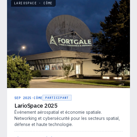
LARIOSPACE · CÔME
SEP 2025
·
CÔME
PARTICIPANT
LarioSpace 2025
Événement aérospatial et économie spatiale.
Networking et cybersécurité pour les secteurs spatial,
défense et haute technologie.