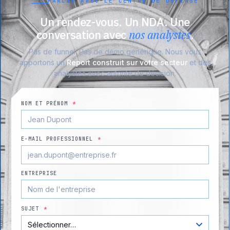
PARLER AVEC LE CENTRE DE DÉFENSE
Un rendez-vous. Un NDA. Une
conversation avec
nos analystes
.
Pas de funnel. Pas de démo générique. Nous vous
apportons un
Report construit sur votre secteur
et des
analystes avec autorité de décision.
NOM ET PRÉNOM
*
E-MAIL PROFESSIONNEL
*
ENTREPRISE
SUJET
*