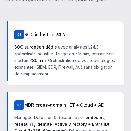
SOC industrie 24·7
01
SOC européen dédié
avec analystes L2/L3
spécialisés industrie. Triage en <15 min, containment
médian
<30 min
. Orchestration de vos technologies
existantes (SIEM, EDR, Firewall, AV) sans obligation
de remplacement.
MDR cross-domain · IT + Cloud + AD
02
Managed Detection & Response sur
endpoint,
réseau IT, identité (Active Directory + Entra ID),
Cloud (M365, Workspace)
. Détection active sur