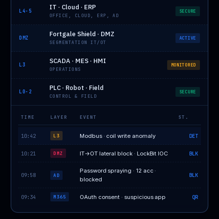
IT · Cloud · ERP
L4-5
SECURE
OFFICE, CLOUD, ERP, AD
Fortgale Shield · DMZ
DMZ
ACTIVE
SEGMENTATION IT/OT
SCADA · MES · HMI
L3
MONITORED
OPERATIONS
PLC · Robot · Field
L0-2
SECURE
CONTROL & FIELD
TIME
LAYER
EVENT
ST.
10:42
Modbus · coil write anomaly
DET
L3
10:21
IT→OT lateral block · LockBit IOC
BLK
DMZ
Password spraying · 12 acc ·
09:58
BLK
AD
blocked
09:34
OAuth consent · suspicious app
QR
M365