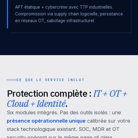
APT étatique + cybercrime avec TTP industrielles.
Compromission via supply chain logicielle, persistance
en réseaux OT, sabotage infrastructurel.
CE QUE LE SERVICE INCLUT
Protection complète :
IT + OT +
Cloud + Identité
.
Six modules intégrés. Pas des outils isolés : une
présence opérationnelle unique
calibrée sur votre
stack technologique existant. SOC, MDR et OT
security opèrent sur le même pane of glass.