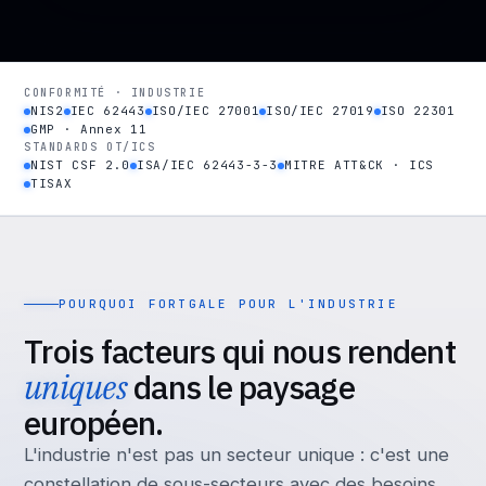
CONFORMITÉ · INDUSTRIE
NIS2
IEC 62443
ISO/IEC 27001
ISO/IEC 27019
ISO 22301
GMP · Annex 11
STANDARDS OT/ICS
NIST CSF 2.0
ISA/IEC 62443-3-3
MITRE ATT&CK · ICS
TISAX
POURQUOI FORTGALE POUR L'INDUSTRIE
Trois facteurs qui nous rendent
uniques
dans le paysage
européen.
L'industrie n'est pas un secteur unique : c'est une
constellation de sous-secteurs avec des besoins