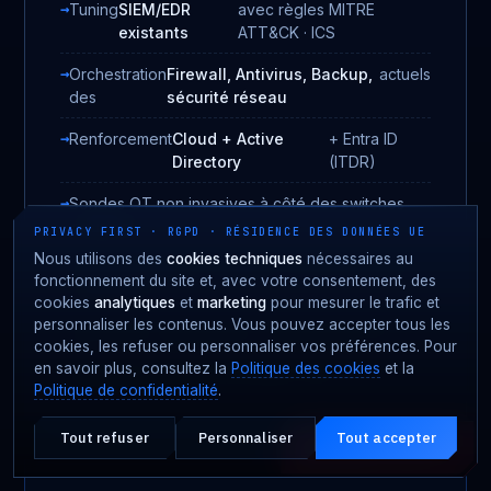
Tuning
SIEM/EDR
avec règles MITRE
existants
ATT&CK · ICS
Orchestration
Firewall, Antivirus, Backup,
actuels
des
sécurité réseau
Renforcement
Cloud + Active
+ Entra ID
Directory
(ITDR)
Sondes OT non invasives à côté des switches
industriels
PRIVACY FIRST · RGPD · RÉSIDENCE DES DONNÉES UE
Nous utilisons des
cookies techniques
nécessaires au
Threat intelligence Fortgale via STIX/TAXII dans
fonctionnement du site et, avec votre consentement, des
votre stack
cookies
analytiques
et
marketing
pour mesurer le trafic et
personnaliser les contenus. Vous pouvez accepter tous les
Run-books conjoints avec votre équipe IT/OT
cookies, les refuser ou personnaliser vos préférences. Pour
en savoir plus, consultez la
Politique des cookies
et la
Reporting exécutif & technique unifié
Politique de confidentialité
.
Tout refuser
Personnaliser
Tout accepter
Attaque en cours ?
URGENCE · 24·7