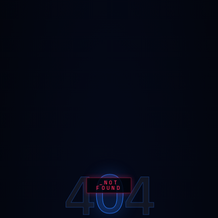
0
4
4
_NOT
FOUND