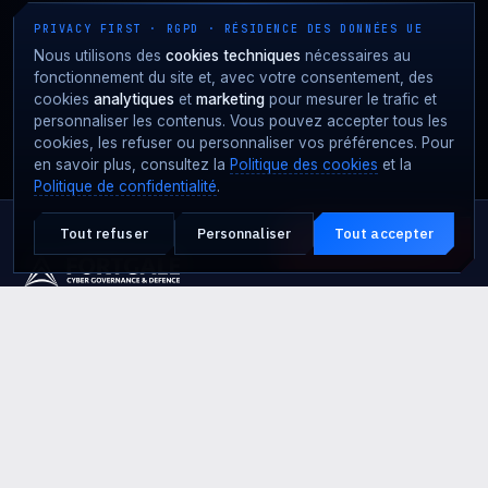
PRIVACY FIRST · RGPD · RÉSIDENCE DES DONNÉES UE
Nous utilisons des
cookies techniques
nécessaires au
fonctionnement du site et, avec votre consentement, des
cookies
analytiques
et
marketing
pour mesurer le trafic et
personnaliser les contenus. Vous pouvez accepter tous les
cookies, les refuser ou personnaliser vos préférences. Pour
en savoir plus, consultez la
Politique des cookies
et la
Politique de confidentialité
.
Tout refuser
Personnaliser
Tout accepter
Attaque en cours ?
URGENCE · 24·7
Présence de défense cyber européenne · MDR +
SOC + Cyber Threat Intelligence depuis 2017.
SIÈGE OPÉRATIONNEL
Via San Damiano 2, 20122 Milano (MI)
+39 02 8969 2266
info@fortgale.com
SIÈGE SOCIAL