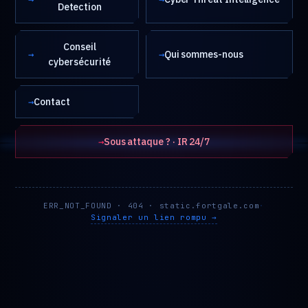
Detection
Conseil
→
→
Qui sommes-nous
cybersécurité
→
Contact
→
Sous attaque ? · IR 24/7
ERR_NOT_FOUND · 404 · static.fortgale.com
·
Signaler un lien rompu →