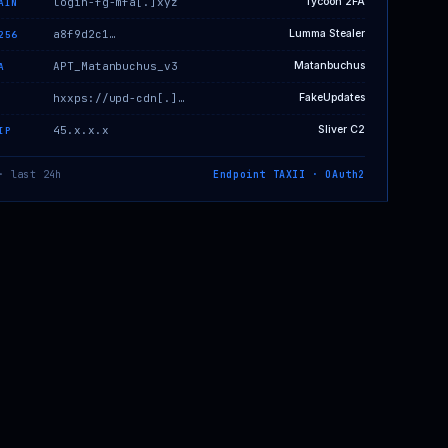
login-fg-mfa[.]xyz
Tycoon 2FA
AIN
a8f9d2c1…
Lumma Stealer
256
APT_Matanbuchus_v3
Matanbuchus
A
hxxps://upd-cdn[.]…
FakeUpdates
45.x.x.x
Sliver C2
IP
· last 24h
Endpoint TAXII · OAuth2