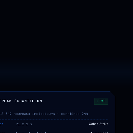
TREAM ÉCHANTILLON
LIVE
12 847 nouveaux indicateurs · dernières 24h
91.x.x.x
Cobalt Strike
IP