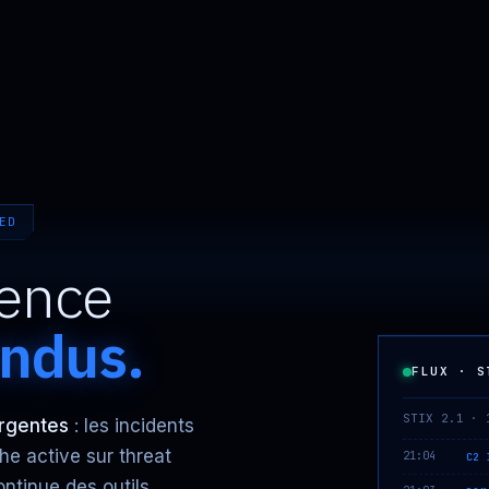
ED
gence
endus.
FLUX · S
STIX 2.1 · 
ergentes
: les incidents
che active sur threat
21:04
C2 
ontinue des outils