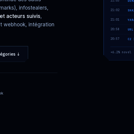
21:03
DOM
marks), infostealers,
21:02
SHA
 et acteurs suivis
,
21:01
YAR
et webhook, intégration
20:58
URL
20:57
C2 
+6.2% novel 
tégories ↓
ok