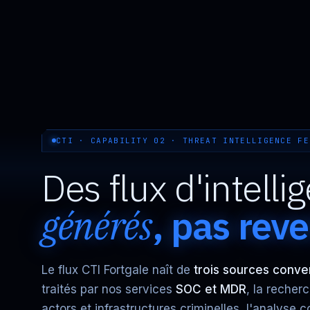
CTI · CAPABILITY 02 · THREAT INTELLIGENCE FE
Des flux d'intelli
générés
, pas rev
Le flux CTI Fortgale naît de
trois sources conv
traités par nos services
SOC et MDR
, la recher
actors et infrastructures criminelles, l'analyse c