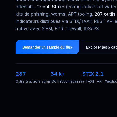
offensifs,
Cobalt Strike
(configurations et water
kits de phishing, worms, APT tooling.
287 outils
indicateurs distribués via STIX/TAXII, REST API 
native avec SIEM, EDR, firewall, IDS/IPS.
Demander un sample du flux
Explorer les 5 ca
287
34 k+
STIX 2.1
Outils & acteurs suivis
IOC hebdomadaires
+ TAXII · API · Webho