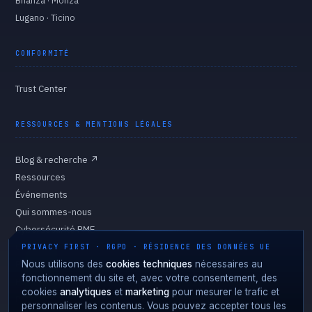
Brianza · Monza
Lugano · Ticino
CONFORMITÉ
Trust Center
RESSOURCES & MENTIONS LÉGALES
Blog & recherche
↗
Ressources
Événements
Qui sommes-nous
Cybersécurité PME
Gouvernance
PRIVACY FIRST · RGPD · RÉSIDENCE DES DONNÉES UE
Politique de confidentialité
Nous utilisons des
cookies techniques
nécessaires au
fonctionnement du site et, avec votre consentement, des
Politique des cookies
cookies
analytiques
et
marketing
pour mesurer le trafic et
Préférences des cookies
personnaliser les contenus. Vous pouvez accepter tous les