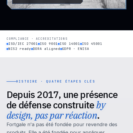
COMPLIANCE · ACCREDITATIONS
ISO/IEC 27001
ISO 9001
ISO 14001
ISO 45001
NIS2 ready
DORA aligned
GDPR · ENISA
HISTOIRE · QUATRE ÉTAPES CLÉS
Depuis 2017, une présence
de défense construite
by
design, pas par réaction
.
Fortgale n'a pas été fondée pour revendre des
produits. Elle a été fondée pour appliquer