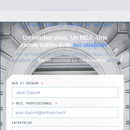
PARLER AVEC LE CENTRE DE DÉFENSE
Un rendez-vous. Un NDA. Une
conversation avec
nos analystes
.
Pas de funnel. Pas de démo générique. Nous vous
apportons un
Report construit sur votre secteur
et des
analystes avec autorité de décision.
NOM ET PRÉNOM
*
E-MAIL PROFESSIONNEL
*
ENTREPRISE