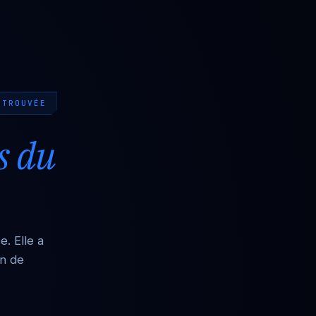
 TROUVÉE
s du
. Elle a
en de