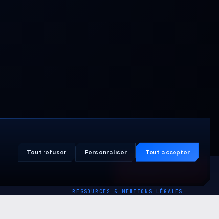
Tout refuser
Personnaliser
Tout accepter
Attaque en cours ?
URGENCE · 24·7
RESSOURCES & MENTIONS LÉGALES
Blog & recherche
↗