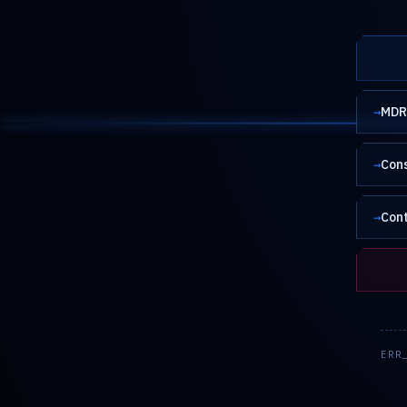
→
MDR 
→
Cons
→
Con
ERR