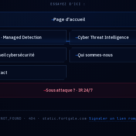
ESSAYEZ D'ICI :
Page d'accueil
→
· Managed Detection
→
Cyber Threat Intelligence
eil cybersécurité
→
Qui sommes-nous
tact
→
Sous attaque ? · IR 24/7
Signaler un lien rom
_NOT_FOUND · 404 · static.fortgale.com
·