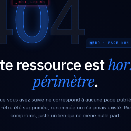
0
4
4
_NOT FOUND
ERR · PAGE NON
te ressource est
hor
périmètre
.
ue vous avez suivie ne correspond à aucune page publiée
-être été supprimée, renommée ou n'a jamais existé. Ri
compromis, juste un lien qui ne mène nulle part.