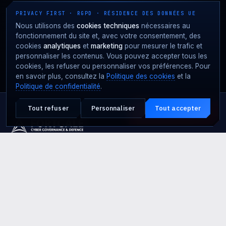
PRIVACY FIRST · RGPD · RÉSIDENCE DES DONNÉES UE
Nous utilisons des
cookies techniques
nécessaires au
fonctionnement du site et, avec votre consentement, des
cookies
analytiques
et
marketing
pour mesurer le trafic et
personnaliser les contenus. Vous pouvez accepter tous les
cookies, les refuser ou personnaliser vos préférences. Pour
en savoir plus, consultez la
Politique des cookies
et la
Politique de confidentialité
.
Tout refuser
Personnaliser
Tout accepter
Attaque en cours ?
URGENCE · 24·7
Présence de défense cyber européenne · MDR +
SOC + Cyber Threat Intelligence depuis 2017.
SIÈGE OPÉRATIONNEL
Via San Damiano 2, 20122 Milano (MI)
+39 02 8969 2266
info@fortgale.com
SIÈGE SOCIAL