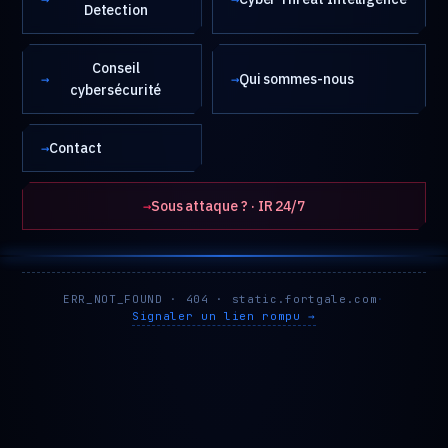
Detection
Conseil
→
→
Qui sommes-nous
cybersécurité
→
Contact
→
Sous attaque ? · IR 24/7
ERR_NOT_FOUND · 404 · static.fortgale.com
·
Signaler un lien rompu →