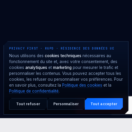
PRIVACY FIRST · RGPD · RÉSIDENCE DES DONNÉES UE
Nous utilisons des
cookies techniques
nécessaires au
fonctionnement du site et, avec votre consentement, des
cookies
analytiques
et
marketing
pour mesurer le trafic et
personnaliser les contenus. Vous pouvez accepter tous les
cookies, les refuser ou personnaliser vos préférences. Pour
en savoir plus, consultez la
Politique des cookies
et la
Politique de confidentialité
.
Tout refuser
Personnaliser
Tout accepter
Attaque en cours ?
URGENCE · 24·7