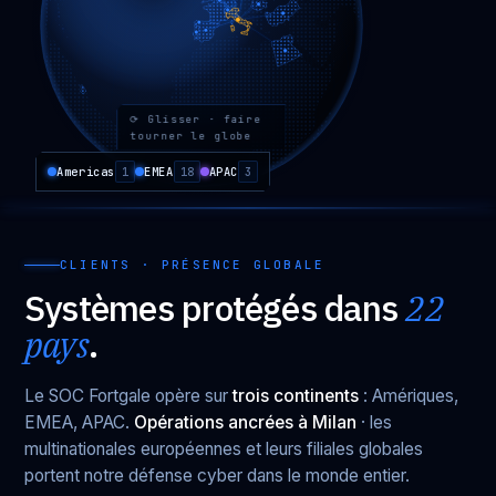
⟳
Glisser · faire
tourner le globe
Americas
1
EMEA
18
APAC
3
CLIENTS · PRÉSENCE GLOBALE
Systèmes protégés dans
22
pays
.
Le SOC Fortgale opère sur
trois continents
: Amériques,
EMEA, APAC.
Opérations ancrées à Milan
· les
multinationales européennes et leurs filiales globales
portent notre défense cyber dans le monde entier.