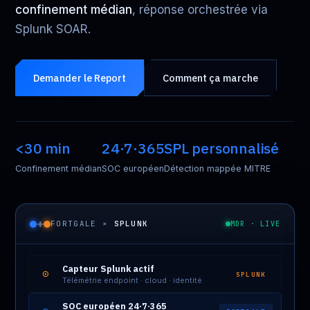
confinement médian
, réponse orchestrée via
Splunk SOAR.
Demander le Report
Comment ça marche
<30 min
24·7·365
SPL personnalisé
Confinement médian
SOC européen
Détection mappée MITRE
+
FORTGALE ×
SPLUNK
MDR · LIVE
Capteur Splunk actif
⊙
SPLUNK
Télémétrie endpoint · cloud · identité
SOC européen 24·7·365