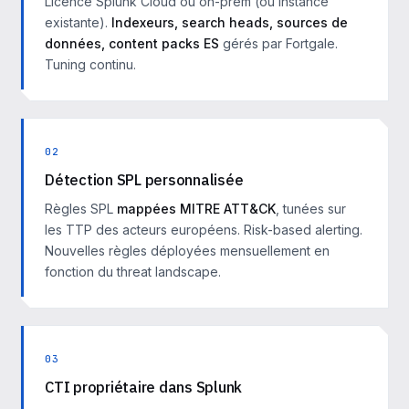
Licence Splunk Cloud ou on-prem (ou instance
existante).
Indexeurs, search heads, sources de
données, content packs ES
gérés par Fortgale.
Tuning continu.
02
Détection SPL personnalisée
Règles SPL
mappées MITRE ATT&CK
, tunées sur
les TTP des acteurs européens. Risk-based alerting.
Nouvelles règles déployées mensuellement en
fonction du threat landscape.
03
CTI propriétaire dans Splunk