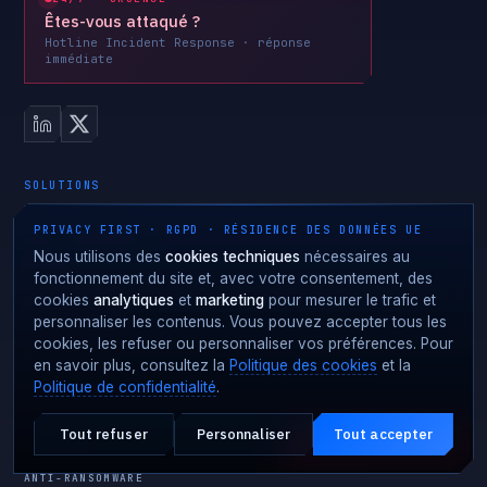
Êtes-vous attaqué ?
Hotline Incident Response · réponse
immédiate
SOLUTIONS
PRIVACY FIRST · RGPD · RÉSIDENCE DES DONNÉES UE
MDR · TERRITORI
Nous utilisons des
cookies techniques
nécessaires au
Milano
fonctionnement du site et, avec votre consentement, des
Brianza · Monza
cookies
analytiques
et
marketing
pour mesurer le trafic et
personnaliser les contenus. Vous pouvez accepter tous les
Lugano · Ticino
cookies, les refuser ou personnaliser vos préférences. Pour
Roma e Lazio
en savoir plus, consultez la
Politique des cookies
et la
Emilia-Romagna
Politique de confidentialité
.
Veneto
Tout refuser
Personnaliser
Tout accepter
Piemonte
Attaque en cours ?
URGENCE · 24·7
ANTI-RANSOMWARE