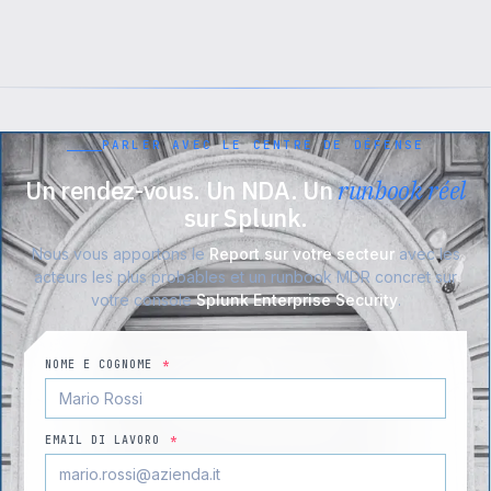
PARLER AVEC LE CENTRE DE DÉFENSE
Un rendez-vous. Un NDA. Un
runbook réel
sur Splunk.
Nous vous apportons le
Report sur votre secteur
avec les
acteurs les plus probables et un runbook MDR concret sur
votre console
Splunk Enterprise Security
.
NOME E COGNOME
*
EMAIL DI LAVORO
*