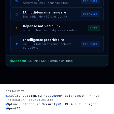
◎
FORTGALE
Analystes L2/L3 · échange direct
IA multidomaine tier-zero
◇
FORTGALE
Bruit réduit de >90% au jour 30
Réponse native Splunk
⚡
LIVE
Isolation host en quelques secondes
Intelligence propriétaire
◈
FORTGALE
34 000+ IoC par semaine · acteurs
européens
MDR actif
, Splunk + SOC Fortgale en ligne
CONFORMITÉ
ISO/IEC 27001
NIS2 ready
DORA aligned
GDPR · ACN
PARTENARIAT TECHNOLOGIQUE
Splunk Enterprise Security
MITRE ATT&CK aligned
OpenCTI