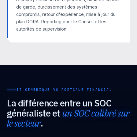
de garde, durcissement des systèmes
compromis, retour d'expérience, mise à jour du
plan DORA. Reporting pour le Conseil et les
autorités de supervision.
IT GÉNÉRIQUE VS FORTGALE FINANCIAL
La différence entre un SOC
généraliste et
un SOC calibré sur
le secteur
.