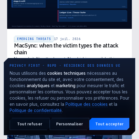
EMERGING THREATS
17 juil. 2026
MacSync: when the victim types the attack
chain
No exploit. No attachment. No phishing email. In this
campaign the threat actor needs the victim to do
PRIVACY FIRST · RGPD · RÉSIDENCE DES DONNÉES UE
exactly one thing: copy a command from an installation
Nous utilisons des
cookies techniques
nécessaires au
guide and paste it i…
fonctionnement du site et, avec votre consentement, des
LIRE L'ARTICLE →
cookies
analytiques
et
marketing
pour mesurer le trafic et
personnaliser les contenus. Vous pouvez accepter tous les
cookies, les refuser ou personnaliser vos préférences. Pour
en savoir plus, consultez la
Politique des cookies
et la
Politique de confidentialité
.
Tout refuser
Personnaliser
Tout accepter
Attaque en cours ?
URGENCE · 24·7