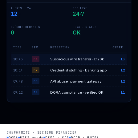
ALERTS · 24 H
SOC LIVE
12
24·7
BRÈCHES RÉUSSIES
DORA · STATUS
0
OK
TIME
SEV
DÉTECTION
OWNER
10:43
Suspicious wire transfer · €120k
L3
P1
10:14
Credential stuffing · banking app
L2
P2
09:48
API abuse · payment gateway
L2
P3
09:12
DORA compliance · verified OK
L1
P4
CONFORMITÉ · SECTEUR FINANCIER
DORA
NIS2 ready
DSP2 · SCA
RGPD · ENISA