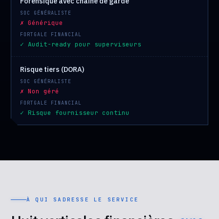
Forensique avec chaîne de garde
✗ Générique
✓ Audit-ready pour superviseurs
Risque tiers (DORA)
✗ Non géré
✓ Risque fournisseur continu
À QUI SADRESSE LE SERVICE