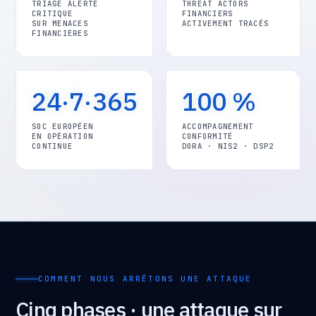
TRIAGE ALERTE
THREAT ACTORS
CRITIQUE
FINANCIERS
SUR MENACES
ACTIVEMENT TRACÉS
FINANCIÈRES
24·7·365
100 %
SOC EUROPÉEN
ACCOMPAGNEMENT
EN OPÉRATION
CONFORMITÉ
CONTINUE
DORA · NIS2 · DSP2
COMMENT NOUS ARRÊTONS UNE ATTAQUE
Cinq phases · une attaque sur