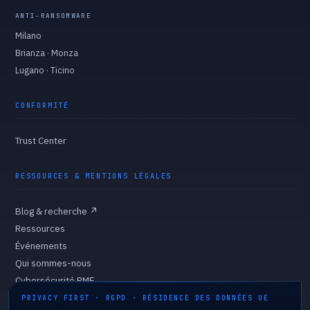
ANTI-RANSOMWARE
Milano
Brianza · Monza
Lugano · Ticino
CONFORMITÉ
Trust Center
RESSOURCES & MENTIONS LÉGALES
Blog & recherche
↗
Ressources
Événements
Qui sommes-nous
Cybersécurité PME
Gouvernance
PRIVACY FIRST · RGPD · RÉSIDENCE DES DONNÉES UE