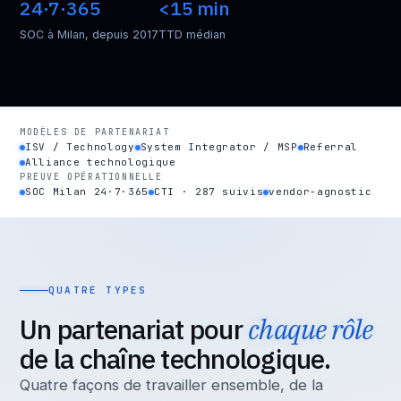
24·7·365
<15 min
SOC à Milan, depuis 2017
TTD médian
MODÈLES DE PARTENARIAT
ISV / Technology
System Integrator / MSP
Referral
Alliance technologique
PREUVE OPÉRATIONNELLE
SOC Milan 24·7·365
CTI · 287 suivis
vendor-agnostic
QUATRE TYPES
Un partenariat pour
chaque rôle
de la chaîne technologique.
Quatre façons de travailler ensemble, de la