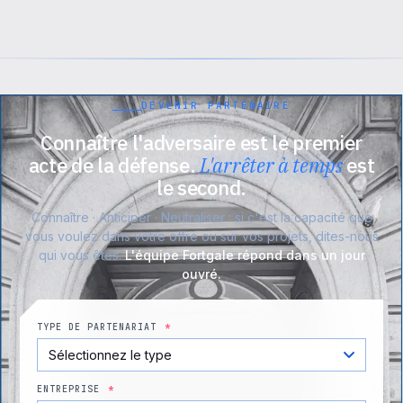
DEVENIR PARTENAIRE
Connaître l'adversaire est le premier
acte de la défense.
L'arrêter à temps
est
le second.
Connaître · Anticiper · Neutraliser : si c'est la capacité que
vous voulez dans votre offre ou sur vos projets, dites-nous
qui vous êtes.
L'équipe Fortgale répond dans un jour
ouvré.
TYPE DE PARTENARIAT
*
ENTREPRISE
*