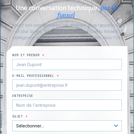
Une conversation technique,
pas un
funnel
.
Laissez vos coordonnées : un analyste vous rappelle sous
un jour ouvré. SOC européen, même fuseau horaire,
intelligence propriétaire sur les acteurs actifs dans l'UE.
NOM ET PRÉNOM
*
E-MAIL PROFESSIONNEL
*
ENTREPRISE
SUJET
*