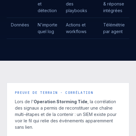
et
des
& réponse
détection
playbooks
intégrées
Données
N'importe
Actions et
Télémétrie
quel log
workflows
par agent
PREUVE DE TERRAIN · CORRÉLATION
Lors de l'
Operation Storming Tide
, la corrélation
des signaux a permis de reconstituer une chaîne
multi-étapes et de la contenir : un SIEM existe pour
voir le fil qui relie des événements apparemment
sans lien.