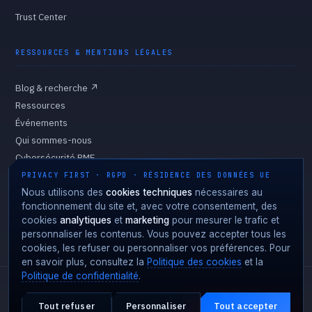
Trust Center
RESSOURCES & MENTIONS LÉGALES
Blog & recherche
↗
Ressources
Événements
Qui sommes-nous
Cybersécurité PME
Gouvernance
PRIVACY FIRST · RGPD · RÉSIDENCE DES DONNÉES UE
Politique de confidentialité
Nous utilisons des
cookies techniques
nécessaires au
fonctionnement du site et, avec votre consentement, des
Politique des cookies
cookies
analytiques
et
marketing
pour mesurer le trafic et
Préférences des cookies
personnaliser les contenus. Vous pouvez accepter tous les
cookies, les refuser ou personnaliser vos préférences. Pour
en savoir plus, consultez la
Politique des cookies
et la
Politique de confidentialité
.
Fortgale S.r.l.
·
CF/P.IVA 10008370966
·
REA MI-2127510
·
Capital social 10 000 € entièrement libéré
·
© 2026
Tout refuser
Personnaliser
Tout accepter
Attaque en cours ?