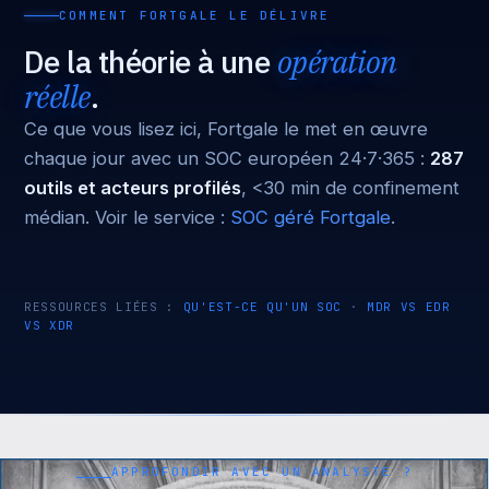
COMMENT FORTGALE LE DÉLIVRE
De la théorie à une
opération
réelle
.
Ce que vous lisez ici, Fortgale le met en œuvre
chaque jour avec un SOC européen 24·7·365 :
287
outils et acteurs profilés
, <30 min de confinement
médian. Voir le service :
SOC géré Fortgale
.
RESSOURCES LIÉES :
QU'EST-CE QU'UN SOC
·
MDR VS EDR
VS XDR
APPROFONDIR AVEC UN ANALYSTE ?