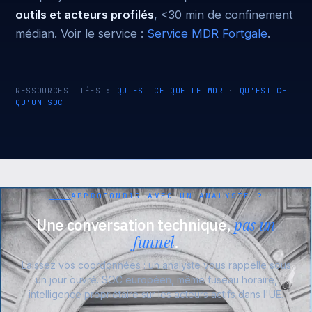
outils et acteurs profilés
, <30 min de confinement
médian. Voir le service :
Service MDR Fortgale
.
RESSOURCES LIÉES :
QU'EST-CE QUE LE MDR
·
QU'EST-CE
QU'UN SOC
APPROFONDIR AVEC UN ANALYSTE ?
Une conversation technique,
pas un
funnel
.
Laissez vos coordonnées : un analyste vous rappelle sous
un jour ouvré. SOC européen, même fuseau horaire,
intelligence propriétaire sur les acteurs actifs dans l'UE.