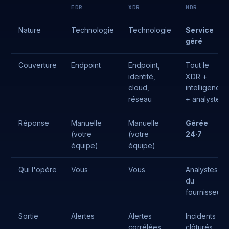
EDR
XDR
MDR
Nature
Technologie
Technologie
Service
géré
Couverture
Endpoint
Endpoint,
Tout le
identité,
XDR +
cloud,
intelligence
réseau
+ analystes
Réponse
Manuelle
Manuelle
Gérée
(votre
(votre
24·7
équipe)
équipe)
Qui l'opère
Vous
Vous
Analystes
du
fournisseur
Sortie
Alertes
Alertes
Incidents
corrélées
clôturés