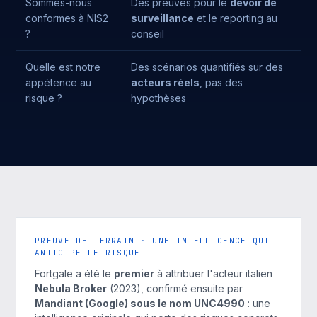
Sommes-nous
Des preuves pour le
devoir de
conformes à NIS2
surveillance
et le reporting au
?
conseil
Quelle est notre
Des scénarios quantifiés sur des
appétence au
acteurs réels
, pas des
risque ?
hypothèses
PREUVE DE TERRAIN · UNE INTELLIGENCE QUI
ANTICIPE LE RISQUE
Fortgale a été le
premier
à attribuer l'acteur italien
Nebula Broker
(2023), confirmé ensuite par
Mandiant (Google) sous le nom UNC4990
: une