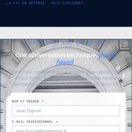
LA CTI EN DÉFENSE
·
NIS2 EXPLIQUÉE
APPROFONDIR AVEC UN ANALYSTE ?
Une conversation technique,
pas un
funnel
.
Laissez vos coordonnées : un analyste vous rappelle sous
un jour ouvré. SOC européen, même fuseau horaire,
intelligence propriétaire sur les acteurs actifs dans l'UE.
NOM ET PRÉNOM
*
E-MAIL PROFESSIONNEL
*