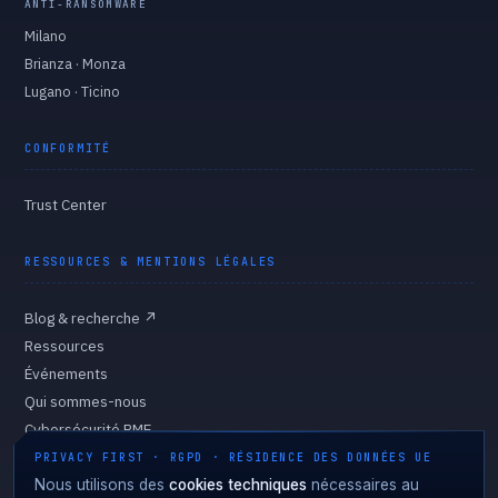
ANTI-RANSOMWARE
Milano
Brianza · Monza
Lugano · Ticino
CONFORMITÉ
Trust Center
RESSOURCES & MENTIONS LÉGALES
Blog & recherche
↗
Ressources
Événements
Qui sommes-nous
Cybersécurité PME
Gouvernance
PRIVACY FIRST · RGPD · RÉSIDENCE DES DONNÉES UE
Politique de confidentialité
Nous utilisons des
cookies techniques
nécessaires au