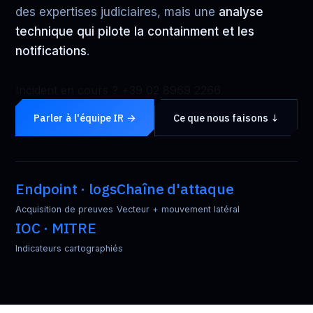
des expertises judiciaires, mais une
analyse
technique qui pilote la containment et les
notifications
.
Incident en cours ? +39 02 8969 2266
Parler à l'équipe IR →
Ce que nous faisons ↓
Endpoint · logs
Chaîne d'attaque
Acquisition de preuves
Vecteur + mouvement latéral
IOC · MITRE
Indicateurs cartographiés