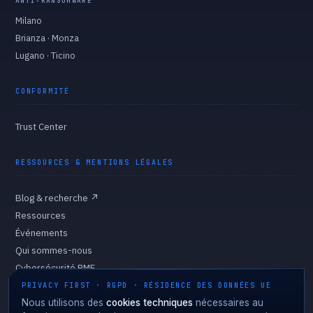
ANTI-RANSOMWARE
Milano
Brianza · Monza
Lugano · Ticino
CONFORMITÉ
Trust Center
RESSOURCES & MENTIONS LÉGALES
Blog & recherche
↗
Ressources
Événements
Qui sommes-nous
Cybersécurité PME
Gouvernance
PRIVACY FIRST · RGPD · RÉSIDENCE DES DONNÉES UE
Politique de confidentialité
Nous utilisons des
cookies techniques
nécessaires au