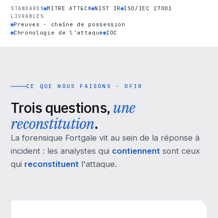
MITRE ATT&CK
NIST IR
ISO/IEC 27001
STANDARDS
LIVRABLES
Preuves · chaîne de possession
Chronologie de l'attaque
IOC
CE QUE NOUS FAISONS · DFIR
Trois questions,
une
reconstitution
.
La forensique Fortgale vit au sein de la réponse à
incident : les analystes qui
contiennent
sont ceux
qui
reconstituent
l'attaque.