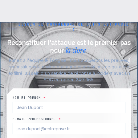
BESOIN DE COMPRENDRE CE QUI S'EST PASSÉ
?
Reconstituer l'attaque est le premier pas
pour
la clore
.
Parlez à l'équipe IR Fortgale : nous acquérons les preuves,
reconstituons la chaîne d'attaque et identifions ce qui a été
exfiltré, au sein d'un service de réponse à incident avec un
SOC européen 24·7·365.
NOM ET PRÉNOM
*
E-MAIL PROFESSIONNEL
*