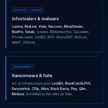
STEALER · LOADER
Infostealers & malware
Lumma, RedLine, Vidar, Raccoon, MetaStealer,
RisePro, Stealc
, loaders (Matanbuchus, GuLoader,
PrivateLoader, IcedID), RATs (AsyncRAT, Remcos,
NjRAT, XWorm).
RANSOMWARE
Ransomware & fuite
IoC et infrastructure pour
LockBit, BlackCat/ALPHV,
RansomHub, Cl0p, Akira, Black Basta, Play, Qilin,
Medusa
. Surveillance des sites de fuite.