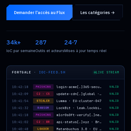
Demander l'accès au Flux
Les catégories →
34k+
287
24·7
IoC par semaine
Outils et acteurs
Mises à jour temps réel
FORTGALE
·
IOC-FEED.SH
LIVE STREAM
10:42:18
PHISHING
login-acme[.]365-secure[.]net
VALID
10:42:09
C2 · CS
update-cdn[.]global · WM 1580103824
VALID
10:41:54
STEALER
Lumma · EU-cluster-047
VALID
10:41:32
RANSOM
LockBit · leak.lockbit[.]onion
VALID
10:41:18
PHISHING
m1cr0s0ft-verify[.]net · Evilginx
VALID
10:41:02
C2 · BR
api-status[.]xyz · BruteRatel
VALID
10:40:48
LOADER
Matanbuchus 3.0 · EU campaign
VALID