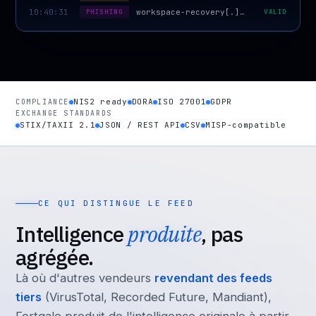
10:40:31
PHISHING
workspace-recovery[.]xyz · Greatness
VALID
NIS2 ready
DORA
ISO 27001
GDPR
COMPLIANCE
EXCHANGE STANDARDS
STIX/TAXII 2.1
JSON / REST API
CSV
MISP-compatible
CE QUI DISTINGUE LE FEED
Intelligence
produite
, pas
agrégée.
Là où d'autres vendeurs
revendant des feeds
tiers
(VirusTotal, Recorded Future, Mandiant),