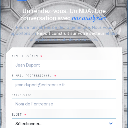
Un rendez-vous. Un NDA. Une
conversation avec
nos analystes
.
Pas de funnel. Pas de démo générique. Nous vous
apportons un
Report construit sur votre secteur
et des
analystes avec autorité de décision.
NOM ET PRÉNOM
*
E-MAIL PROFESSIONNEL
*
ENTREPRISE
SUJET
*