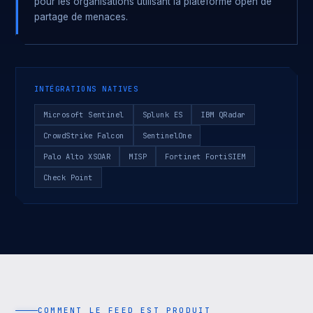
pour les organisations utilisant la plateforme open de
partage de menaces.
INTÉGRATIONS NATIVES
Microsoft Sentinel
Splunk ES
IBM QRadar
CrowdStrike Falcon
SentinelOne
Palo Alto XSOAR
MISP
Fortinet FortiSIEM
Check Point
COMMENT LE FEED EST PRODUIT