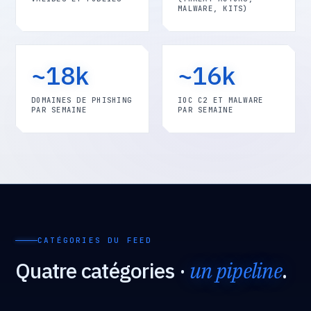
MALWARE, KITS)
~18k
~16k
DOMAINES DE PHISHING
IOC C2 ET MALWARE
PAR SEMAINE
PAR SEMAINE
CATÉGORIES DU FEED
Quatre catégories ·
un pipeline
.