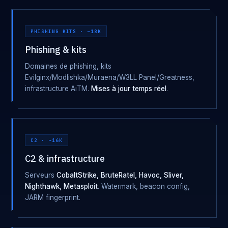
PHISHING KITS · ~18K
Phishing & kits
Domaines de phishing, kits
Evilginx/Modlishka/Muraena/W3LL Panel/Greatness,
infrastructure AiTM.
Mises à jour temps réel
.
C2 · ~16K
C2 & infrastructure
Serveurs
CobaltStrike, BruteRatel, Havoc, Sliver,
Nighthawk, Metasploit
. Watermark, beacon config,
JARM fingerprint.