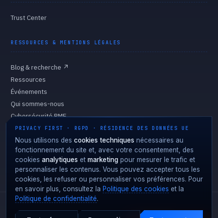
Trust Center
RESSOURCES & MENTIONS LÉGALES
Blog & recherche
↗
Ressources
Événements
Qui sommes-nous
Cybersécurité PME
Gouvernance
PRIVACY FIRST · RGPD · RÉSIDENCE DES DONNÉES UE
Politique de confidentialité
Nous utilisons des
cookies techniques
nécessaires au
fonctionnement du site et, avec votre consentement, des
Politique des cookies
cookies
analytiques
et
marketing
pour mesurer le trafic et
Préférences des cookies
personnaliser les contenus. Vous pouvez accepter tous les
cookies, les refuser ou personnaliser vos préférences. Pour
en savoir plus, consultez la
Politique des cookies
et la
Politique de confidentialité
.
Fortgale S.r.l.
·
CF/P.IVA 10008370966
·
REA MI-2127510
·
Capital social 10 000 € entièrement libéré
·
© 2026