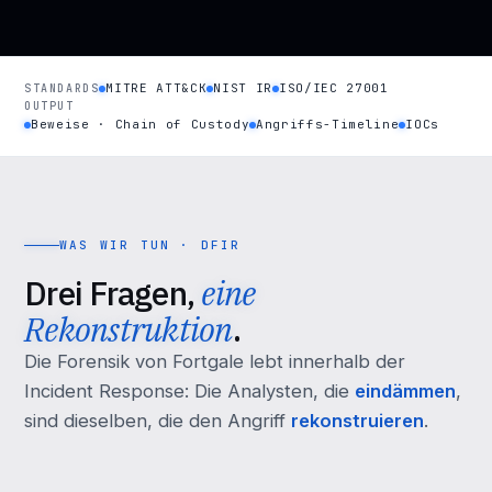
MITRE ATT&CK
NIST IR
ISO/IEC 27001
STANDARDS
OUTPUT
Beweise · Chain of Custody
Angriffs-Timeline
IOCs
WAS WIR TUN · DFIR
Drei Fragen,
eine
Rekonstruktion
.
Die Forensik von Fortgale lebt innerhalb der
Incident Response: Die Analysten, die
eindämmen
,
sind dieselben, die den Angriff
rekonstruieren
.