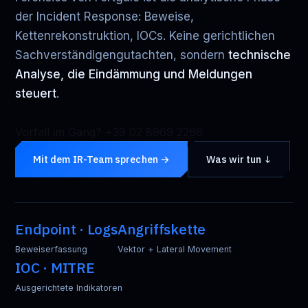
der Incident Response: Beweise,
Kettenrekonstruktion, IOCs. Keine gerichtlichen
Sachverständigengutachten, sondern
technische
Analyse, die Eindämmung und Meldungen
steuert
.
Vorfall im Gang? +39 02 8969 2266
Mit dem IR-Team sprechen →
Was wir tun ↓
Endpoint · Logs
Angriffskette
Beweiserfassung
Vektor + Lateral Movement
IOC · MITRE
Ausgerichtete Indikatoren