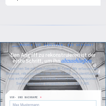
MÜSSEN SIE VERSTEHEN, WAS GESCHAH?
Den Angriff zu rekonstruieren ist der
erste Schritt, um ihn
abzuschließen
.
Sprechen Sie mit dem Fortgale-IR-Team: Wir erfassen die
Beweise, rekonstruieren die Angriffskette und identifizieren,
was exfiltriert wurde, innerhalb eines Incident-Response-
Service mit einem europäischen SOC 24·7·365.
VOR- UND NACHNAME
*