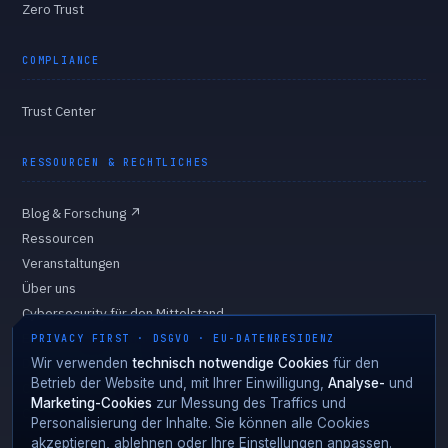
Zero Trust
COMPLIANCE
Trust Center
RESSOURCEN & RECHTLICHES
Blog & Forschung
↗
Ressourcen
Veranstaltungen
Über uns
Cybersecurity für den Mittelstand
Eigentümer & Vorstand
PRIVACY FIRST · DSGVO · EU-DATENRESIDENZ
Datenschutzerklärung
Wir verwenden
technisch notwendige Cookies
für den
Betrieb der Website und, mit Ihrer Einwilligung,
Analyse-
und
Cookie-Richtlinie
Marketing-Cookies
zur Messung des Traffics und
Cookie-Einstellungen
Personalisierung der Inhalte. Sie können alle Cookies
akzeptieren, ablehnen oder Ihre Einstellungen anpassen.