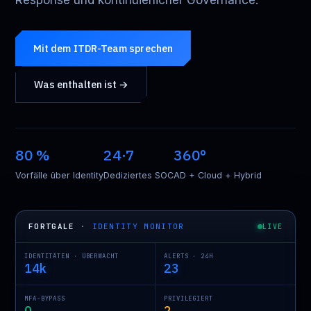
Response und kontinuierlicher Governance.
Mit dem ITDR-Team sprechen
Was enthalten ist →
80 %
24·7
360°
Vorfälle über Identity
Dediziertes SOC
AD + Cloud + Hybrid
FORTGALE
·
IDENTITY MONITOR
LIVE
IDENTITÄTEN · ÜBERWACHT
ALERTS · 24H
14k
23
MFA-BYPASS
PRIVILEGIERT
0
2