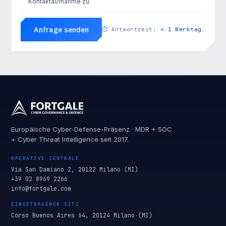
Kontaktaufnahme zu.
Anfrage senden
⏱
Antwortzeit:
< 1 Werktag
.
Europäische Cyber-Defense-Präsenz · MDR + SOC
+ Cyber Threat Intelligence seit 2017.
OPERATIVE ZENTRALE
Via San Damiano 2, 20122 Milano (MI)
+39 02 8969 2266
info@fortgale.com
EINGETRAGENER SITZ
Corso Buenos Aires 64, 20124 Milano (MI)