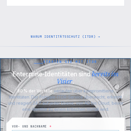
WARUM IDENTITÄTSSCHUTZ (ITDR) →
STARTEN SIE MIT ITDR
Enterprise-Identitäten sind
bereits im
Visier
.
80 % der Vorfälle
verlaufen über kompromittierte
Identitäten. Der Fortgale-ITDR-Service überwacht, erkennt
und reagiert 24·7 auf jeder Ebene, von AD bis Cloud, bevor
eine Identität zu einem kritischen Vorfall wird.
VOR- UND NACHNAME
*