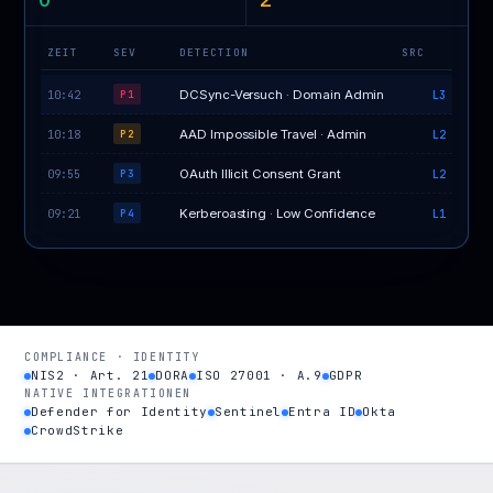
ZEIT
SEV
DETECTION
SRC
10:42
DCSync-Versuch · Domain Admin
L3
P1
10:18
AAD Impossible Travel · Admin
L2
P2
09:55
OAuth Illicit Consent Grant
L2
P3
09:21
Kerberoasting · Low Confidence
L1
P4
COMPLIANCE · IDENTITY
NIS2 · Art. 21
DORA
ISO 27001 · A.9
GDPR
NATIVE INTEGRATIONEN
Defender for Identity
Sentinel
Entra ID
Okta
CrowdStrike