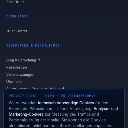
Zero Trust
COMPLIANCE
Trust Center
RESSOURCEN & RECHTLICHES
Blog & Forschung
↗
Ressourcen
Veranstaltungen
Über uns
Cybersecurity für den Mittelstand
Eigentümer & Vorstand
PRIVACY FIRST · DSGVO · EU-DATENRESIDENZ
Datenschutzerklärung
Wir verwenden
technisch notwendige Cookies
für den
Betrieb der Website und, mit Ihrer Einwilligung,
Analyse-
und
Cookie-Richtlinie
Marketing-Cookies
zur Messung des Traffics und
Cookie-Einstellungen
Personalisierung der Inhalte. Sie können alle Cookies
akzeptieren, ablehnen oder Ihre Einstellungen anpassen.