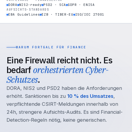
DORA
NIS2-ready
PSD2 · SCA
GDPR · ENISA
AUFSICHTS-STANDARDS
EBA Guidelines
EZB · TIBER-EU
ISO/IEC 27001
WARUM FORTGALE FÜR FINANCE
Eine Firewall reicht nicht. Es
bedarf
orchestrierten Cyber-
Schutzes
.
DORA, NIS2 und PSD2 haben die Anforderungen
erhöht. Sanktionen bis zu
10 % des Umsatzes
,
verpflichtende CSIRT-Meldungen innerhalb von
24h, strengere Aufsichts-Audits. Es sind Financial-
Detection-Regeln nötig, keine generischen.