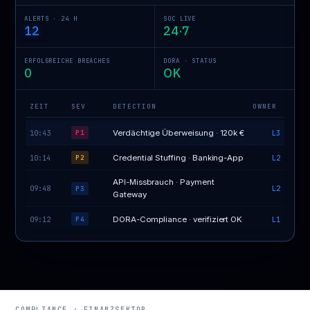
ALERTS · 24 H
SOC LIVE
12
24·7
ERFOLGREICHE BREACHES
DORA · STATUS
0
OK
ZEIT
SEV
DETECTION
OWNER
10:43
Verdächtige Überweisung · 120k €
L3
P1
10:14
Credential Stuffing · Banking-App
L2
P2
API-Missbrauch · Payment
09:48
L2
P3
Gateway
09:12
DORA-Compliance · verifiziert OK
L1
P4
COMPLIANCE · FINANZSEKTOR