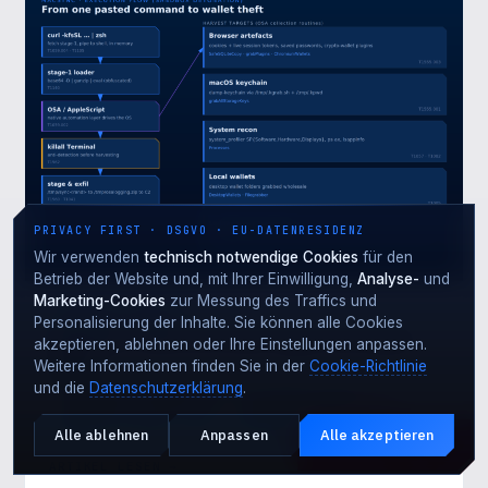
PRIVACY FIRST · DSGVO · EU-DATENRESIDENZ
Wir verwenden
technisch notwendige Cookies
für den
Betrieb der Website und, mit Ihrer Einwilligung,
Analyse-
und
Marketing-Cookies
zur Messung des Traffics und
EMERGING THREATS
17 Jul 2026
Personalisierung der Inhalte. Sie können alle Cookies
MacSync: when the victim types the attack
akzeptieren, ablehnen oder Ihre Einstellungen anpassen.
chain
Weitere Informationen finden Sie in der
Cookie-Richtlinie
No exploit. No attachment. No phishing email. In this
und die
Datenschutzerklärung
.
campaign the threat actor needs the victim to do
exactly one thing: copy a command from an installation
Alle ablehnen
Anpassen
Alle akzeptieren
Aktiver Angriff?
guide and paste it i…
NOTFALL · 24·7
ARTIKEL LESEN →