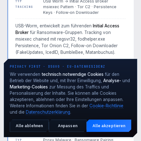
USB Worm → Initial Access Broker
TYP
msiexec Pattern · Tor C2 · Persistence
TRACKING
Keys · Follow-on Downloader
USB-Worm, entwickelt zum führenden
Initial Access
Broker
für Ransomware-Gruppen. Tracking von
msiexec chained mit regsvr32, fodhelper.exe
Persistence, Tor Onion C2, Follow-on Downloader
(FakeUpdates, IcedID, BumbleBee, Matanbuchus).
IAB PRE-RANSOMWARE
USB WORM
TOR C2
PRIVACY FIRST · DSGVO · EU-DATENRESIDENZ
TOP EU 2025-26
Wir verwenden
technisch notwendige Cookies
für den
Betrieb der Website und, mit Ihrer Einwilligung,
Analyse-
und
IOCS ANFORDERN →
TRACKING · TOP
Marketing-Cookies
zur Messung des Traffics und
Personalisierung der Inhalte. Sie können alle Cookies
akzeptieren, ablehnen oder Ihre Einstellungen anpassen.
Weitere Informationen finden Sie in der
Cookie-Richtlinie
und die
Datenschutzerklärung
.
LOADER / PROXY · 2018-AKTIV
SystemBC
Alle ablehnen
Anpassen
Alle akzeptieren
Aktiver Angriff?
SystemBC · SOCKS5 Proxy Malware
NOTFALL · 24·7
Proxy Malware · Ransomware Pairing
TYP