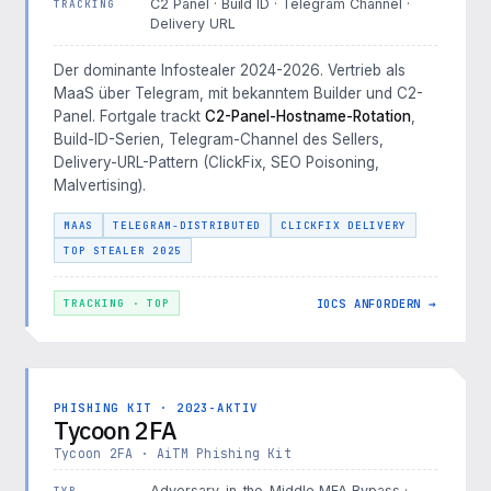
C2 Panel · Build ID · Telegram Channel ·
TRACKING
Delivery URL
Der dominante Infostealer 2024-2026. Vertrieb als
MaaS über Telegram, mit bekanntem Builder und C2-
Panel. Fortgale trackt
C2-Panel-Hostname-Rotation
,
Build-ID-Serien, Telegram-Channel des Sellers,
Delivery-URL-Pattern (ClickFix, SEO Poisoning,
Malvertising).
MAAS
TELEGRAM-DISTRIBUTED
CLICKFIX DELIVERY
TOP STEALER 2025
IOCS ANFORDERN →
TRACKING · TOP
PHISHING KIT · 2023-AKTIV
Tycoon 2FA
Tycoon 2FA · AiTM Phishing Kit
Adversary-in-the-Middle MFA Bypass ·
TYP