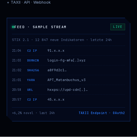
+ TAXII · API · Webhook
FEED · SAMPLE STREAM
LIVE
STIX 2.1 · 12 847 neue Indikatoren · letzte 24h
91.x.x.x
21:04
C2 IP
login-fg-mfa[.]xyz
21:03
DOMAIN
a8f9d2c1…
21:02
SHA256
APT_Matanbuchus_v3
21:01
YARA
hxxps://upd-cdn[.]…
20:58
URL
45.x.x.x
20:57
C2 IP
+6,2% novel · last 24h
TAXII Endpoint · OAuth2