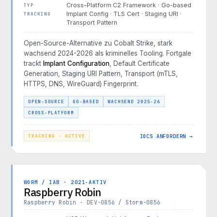
Cross-Platform C2 Framework · Go-based
TYP
Implant Config · TLS Cert · Staging URI ·
TRACKING
Transport Pattern
Open-Source-Alternative zu Cobalt Strike, stark
wachsend 2024-2026 als kriminelles Tooling. Fortgale
trackt
Implant Configuration
, Default Certificate
Generation, Staging URI Pattern, Transport (mTLS,
HTTPS, DNS, WireGuard) Fingerprint.
OPEN-SOURCE
GO-BASED
WACHSEND 2025-26
CROSS-PLATFORM
IOCS ANFORDERN →
TRACKING · ACTIVE
WORM / IAB · 2021-AKTIV
Raspberry Robin
Raspberry Robin · DEV-0856 / Storm-0856