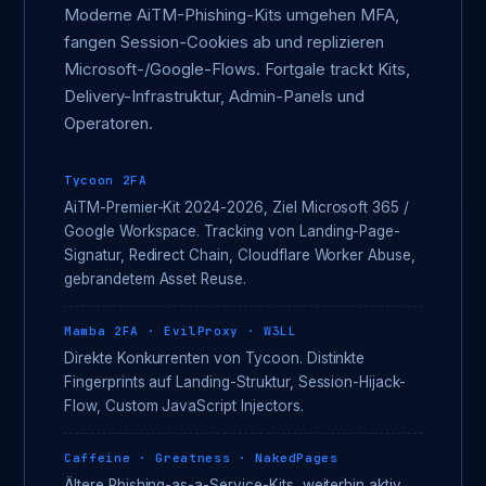
Moderne AiTM-Phishing-Kits umgehen MFA,
fangen Session-Cookies ab und replizieren
Microsoft-/Google-Flows. Fortgale trackt Kits,
Delivery-Infrastruktur, Admin-Panels und
Operatoren.
Tycoon 2FA
AiTM-Premier-Kit 2024-2026, Ziel Microsoft 365 /
Google Workspace. Tracking von Landing-Page-
Signatur, Redirect Chain, Cloudflare Worker Abuse,
gebrandetem Asset Reuse.
Mamba 2FA · EvilProxy · W3LL
Direkte Konkurrenten von Tycoon. Distinkte
Fingerprints auf Landing-Struktur, Session-Hijack-
Flow, Custom JavaScript Injectors.
Caffeine · Greatness · NakedPages
Ältere Phishing-as-a-Service-Kits, weiterhin aktiv.