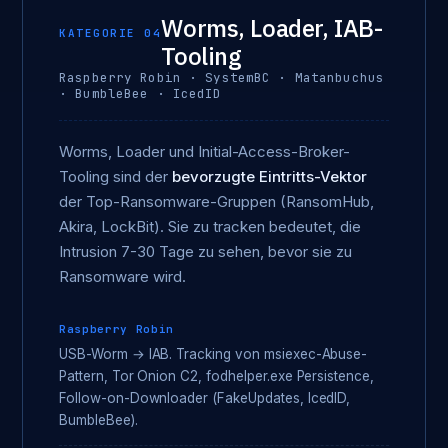
Worms, Loader, IAB-
KATEGORIE 04
Tooling
Raspberry Robin · SystemBC · Matanbuchus
· BumbleBee · IcedID
Worms, Loader und Initial-Access-Broker-
Tooling sind der
bevorzugte Eintritts-Vektor
der Top-Ransomware-Gruppen (RansomHub,
Akira, LockBit). Sie zu tracken bedeutet, die
Intrusion 7-30 Tage zu sehen, bevor sie zu
Ransomware wird.
Raspberry Robin
USB-Worm → IAB. Tracking von msiexec-Abuse-
Pattern, Tor Onion C2, fodhelper.exe Persistence,
Follow-on-Downloader (FakeUpdates, IcedID,
BumbleBee).