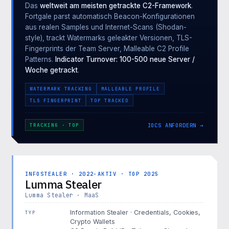
Das
weltweit am meisten getrackte C2-Framework
.
Fortgale parst automatisch Beacon-Konfigurationen
aus realen Samples und Internet-Scans (Shodan-
style), trackt Watermarks geleakter Versionen, TLS-
Fingerprints der Team Server, Malleable C2 Profile
Patterns.
Indicator Turnover: 100-500 neue Server /
Woche getrackt
.
WATERMARK TRACKING
MALLEABLE PROFILE
TLS FINGERPRINT
TOP TRACKED
IOCS ANFORDERN →
TRACKING · TOP
INFOSTEALER · 2022-AKTIV · TOP 2025
Lumma Stealer
Lumma Stealer · MaaS
Information Stealer · Credentials, Cookies,
TYP
Crypto Wallets