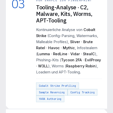
03
VOM SAMPLE ZUM FINGERPRINT
Tooling-Analyse · C2,
Malware, Kits, Worms,
APT-Tooling
Kontinuierliche Analyse von
Cobalt
Strike
(Config-Parsing, Watermarks,
Malleable Profiles),
Sliver · Brute
Ratel · Havoc · Mythic
, Infostealern
(
Lumma · RedLine · Vidar · StealC
),
Phishing-Kits (
Tycoon 2FA · EvilProxy
· W3LL
), Worms (
Raspberry Robin
),
Loadern und APT-Tooling.
Cobalt Strike Profiling
Sample Reversing
Config Tracking
YARA Authoring