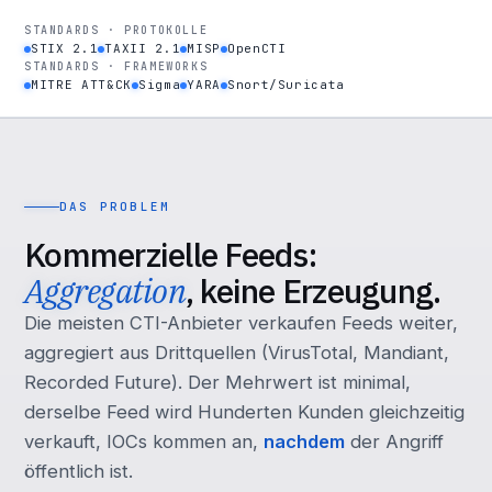
STANDARDS · PROTOKOLLE
STIX 2.1
TAXII 2.1
MISP
OpenCTI
STANDARDS · FRAMEWORKS
MITRE ATT&CK
Sigma
YARA
Snort/Suricata
DAS PROBLEM
Kommerzielle Feeds:
Aggregation
, keine Erzeugung.
Die meisten CTI-Anbieter verkaufen Feeds weiter,
aggregiert aus Drittquellen (VirusTotal, Mandiant,
Recorded Future). Der Mehrwert ist minimal,
derselbe Feed wird Hunderten Kunden gleichzeitig
verkauft, IOCs kommen an,
nachdem
der Angriff
öffentlich ist.