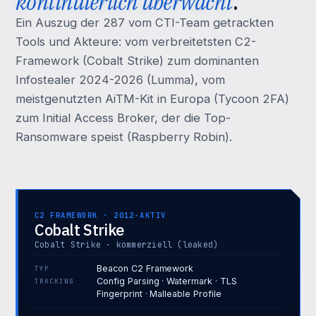
kontinuierlich überwacht
.
Ein Auszug der 287 vom CTI-Team getrackten
Tools und Akteure: vom verbreitetsten C2-
Framework (Cobalt Strike) zum dominanten
Infostealer 2024-2026 (Lumma), vom
meistgenutzten AiTM-Kit in Europa (Tycoon 2FA)
zum Initial Access Broker, der die Top-
Ransomware speist (Raspberry Robin).
C2 FRAMEWORK · 2012-AKTIV
Cobalt Strike
Cobalt Strike · kommerziell (leaked)
Beacon C2 Framework
TYP
Config Parsing · Watermark · TLS
TRACKING
Fingerprint · Malleable Profile