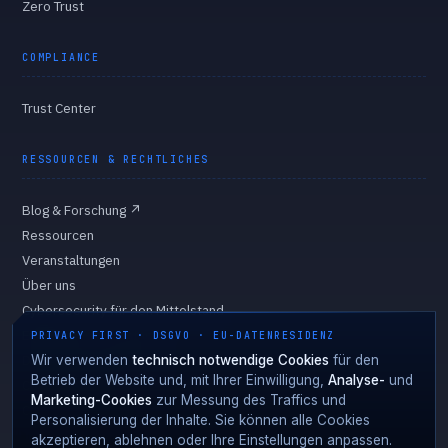
Zero Trust
COMPLIANCE
Trust Center
RESSOURCEN & RECHTLICHES
Blog & Forschung
↗
Ressourcen
Veranstaltungen
Über uns
Cybersecurity für den Mittelstand
Eigentümer & Vorstand
PRIVACY FIRST · DSGVO · EU-DATENRESIDENZ
Datenschutzerklärung
Wir verwenden
technisch notwendige Cookies
für den
Betrieb der Website und, mit Ihrer Einwilligung,
Analyse-
und
Cookie-Richtlinie
Marketing-Cookies
zur Messung des Traffics und
Cookie-Einstellungen
Personalisierung der Inhalte. Sie können alle Cookies
akzeptieren, ablehnen oder Ihre Einstellungen anpassen.