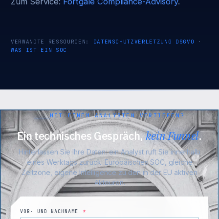
Zum Service:
Fortgale Compliance-Advisory
.
VERWANDTE RESSOURCEN:
DATENSCHUTZVERLETZUNG DSGVO
·
WAS IST EIN SOC
MIT EINEM ANALYSTEN VERTIEFEN?
Ein technisches Gespräch,
kein Funnel
.
Hinterlassen Sie Ihre Daten: ein Analyst ruft Sie innerhalb
eines Werktags zurück. Europäisches SOC, gleiche
Zeitzone, eigene Intelligence zu den in der EU aktiven
Akteuren.
VOR- UND NACHNAME
*