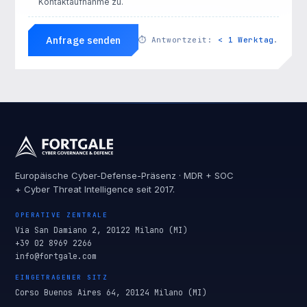
Kontaktaufnahme zu.
Anfrage senden
⏱
Antwortzeit:
< 1 Werktag
.
Europäische Cyber-Defense-Präsenz · MDR + SOC
+ Cyber Threat Intelligence seit 2017.
OPERATIVE ZENTRALE
Via San Damiano 2, 20122 Milano (MI)
+39 02 8969 2266
info@fortgale.com
EINGETRAGENER SITZ
Corso Buenos Aires 64, 20124 Milano (MI)