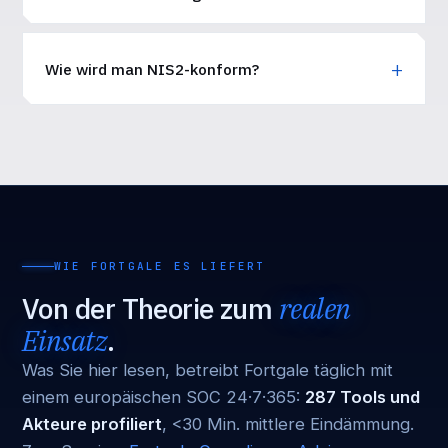
Wie wird man NIS2-konform?
WIE FORTGALE ES LIEFERT
Von der Theorie zum
realen
Einsatz
.
Was Sie hier lesen, betreibt Fortgale täglich mit
einem europäischen SOC 24·7·365:
287 Tools und
Akteure profiliert
, <30 Min. mittlere Eindämmung.