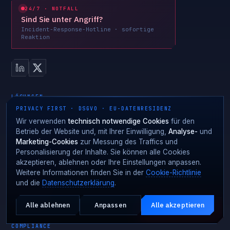
24/7 · NOTFALL
Sind Sie unter Angriff?
Incident-Response-Hotline · sofortige
Reaktion
LÖSUNGEN
PRIVACY FIRST · DSGVO · EU-DATENRESIDENZ
Wir verwenden
technisch notwendige Cookies
für den
Identitätsschutz · ITDR
Betrieb der Website und, mit Ihrer Einwilligung,
Analyse-
und
Enterprise-Phishing-Schutz
Marketing-Cookies
zur Messung des Traffics und
AiTM-Phishing-Schutz
Personalisierung der Inhalte. Sie können alle Cookies
Ransomware-Schutz
akzeptieren, ablehnen oder Ihre Einstellungen anpassen.
Weitere Informationen finden Sie in der
Cookie-Richtlinie
C2 Tracking
und die
Datenschutzerklärung
.
OT Security
Zero Trust
Alle ablehnen
Anpassen
Alle akzeptieren
Aktiver Angriff?
NOTFALL · 24·7
COMPLIANCE