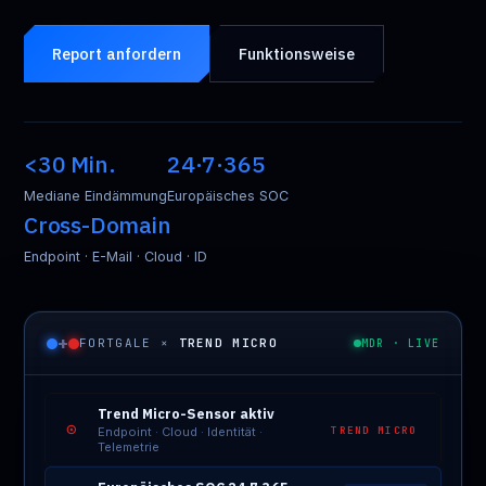
Report anfordern
Funktionsweise
<30 Min.
24·7·365
Mediane Eindämmung
Europäisches SOC
Cross-Domain
Endpoint · E-Mail · Cloud · ID
+
FORTGALE ×
TREND MICRO
MDR · LIVE
Trend Micro-Sensor aktiv
⊙
TREND MICRO
Endpoint · Cloud · Identität ·
Telemetrie