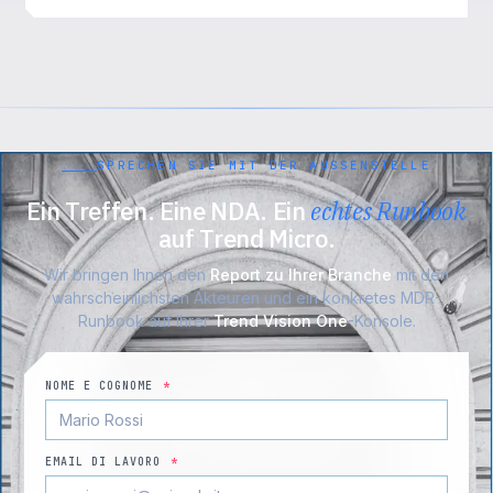
SPRECHEN SIE MIT DER AUSSENSTELLE
Ein Treffen. Eine NDA. Ein
echtes Runbook
auf Trend Micro.
Wir bringen Ihnen den
Report zu Ihrer Branche
mit den
wahrscheinlichsten Akteuren und ein konkretes MDR-
Runbook auf Ihrer
Trend Vision One
-Konsole.
NOME E COGNOME
*
EMAIL DI LAVORO
*