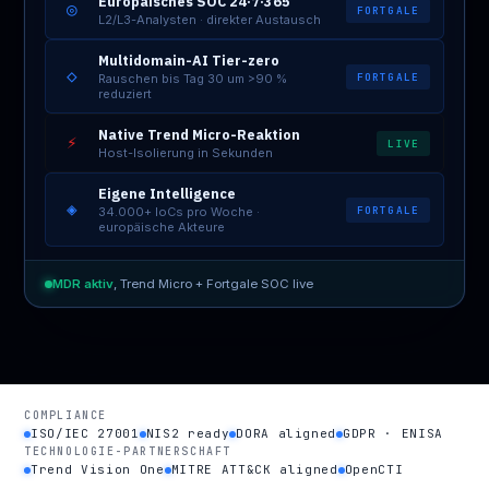
Europäisches SOC 24·7·365
◎
FORTGALE
L2/L3-Analysten · direkter Austausch
Multidomain-AI Tier-zero
◇
FORTGALE
Rauschen bis Tag 30 um >90 %
reduziert
Native Trend Micro-Reaktion
⚡
LIVE
Host-Isolierung in Sekunden
Eigene Intelligence
◈
FORTGALE
34.000+ IoCs pro Woche ·
europäische Akteure
MDR aktiv
, Trend Micro + Fortgale SOC live
COMPLIANCE
ISO/IEC 27001
NIS2 ready
DORA aligned
GDPR · ENISA
TECHNOLOGIE-PARTNERSCHAFT
Trend Vision One
MITRE ATT&CK aligned
OpenCTI