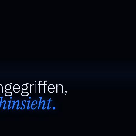
gegriffen,
hinsieht
.
BRAND MO
21:04
DOM