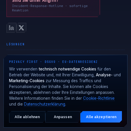
Sind Sie unter Angriff?
Incident-Response-Hotline · sofortige
Reaktion
LÖSUNGEN
Identitätsschutz · ITDR
PRIVACY FIRST · DSGVO · EU-DATENRESIDENZ
Enterprise-Phishing-Schutz
Wir verwenden
technisch notwendige Cookies
für den
AiTM-Phishing-Schutz
Betrieb der Website und, mit Ihrer Einwilligung,
Analyse-
und
Ransomware-Schutz
Marketing-Cookies
zur Messung des Traffics und
Personalisierung der Inhalte. Sie können alle Cookies
C2 Tracking
akzeptieren, ablehnen oder Ihre Einstellungen anpassen.
OT Security
Weitere Informationen finden Sie in der
Cookie-Richtlinie
Zero Trust
und die
Datenschutzerklärung
.
Alle ablehnen
Anpassen
Alle akzeptieren
Aktiver Angriff?
COMPLIANCE
NOTFALL · 24·7