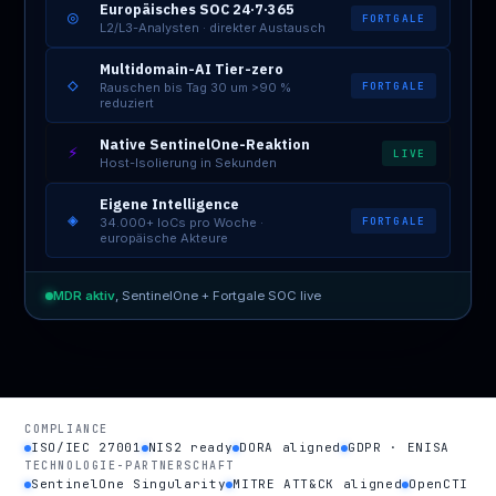
Europäisches SOC 24·7·365
◎
FORTGALE
L2/L3-Analysten · direkter Austausch
Multidomain-AI Tier-zero
◇
FORTGALE
Rauschen bis Tag 30 um >90 %
reduziert
Native SentinelOne-Reaktion
⚡
LIVE
Host-Isolierung in Sekunden
Eigene Intelligence
◈
FORTGALE
34.000+ IoCs pro Woche ·
europäische Akteure
MDR aktiv
, SentinelOne + Fortgale SOC live
COMPLIANCE
ISO/IEC 27001
NIS2 ready
DORA aligned
GDPR · ENISA
TECHNOLOGIE-PARTNERSCHAFT
SentinelOne Singularity
MITRE ATT&CK aligned
OpenCTI