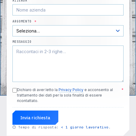
AZIENDA
ARGOMENTO
*
MESSAGGIO
Dichiaro di aver letto la
Privacy Policy
e acconsento al
*
trattamento dei dati per la sola finalità di essere
ricontattato.
Invia richiesta
⏱
Tempo di risposta:
< 1 giorno lavorativo
.