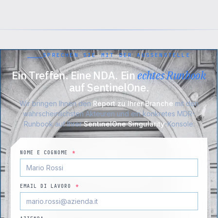
SPRECHEN SIE MIT DER AUSSENSTELLE
Ein Treffen. Eine NDA. Ein
echtes Runbook
auf SentinelOne.
Wir bringen Ihnen den
Report zu Ihrer Branche
mit den
wahrscheinlichsten Akteuren und ein konkretes MDR-
Runbook auf Ihrer
SentinelOne Singularity
-Konsole.
NOME E COGNOME
*
EMAIL DI LAVORO
*