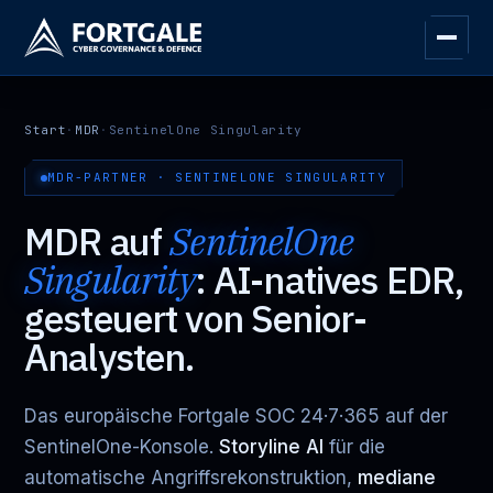
Start
·
MDR
·
SentinelOne Singularity
MDR-PARTNER · SENTINELONE SINGULARITY
MDR auf
SentinelOne
Singularity
: AI-natives EDR,
gesteuert von Senior-
Analysten.
Das europäische Fortgale SOC 24·7·365 auf der
SentinelOne-Konsole.
Storyline AI
für die
automatische Angriffsrekonstruktion,
mediane