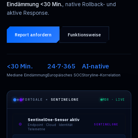
Eindämmung <30 Min.
, native Rollback- und
aktive Response.
Report anfordern
Funktionsweise
<30 Min.
24·7·365
AI-native
Mediane Eindämmung
Europäisches SOC
Storyline-Korrelation
+
FORTGALE ×
SENTINELONE
MDR · LIVE
SentinelOne-Sensor aktiv
⊙
SENTINELONE
Endpoint · Cloud · Identität ·
Telemetrie