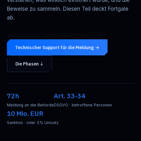
verstehen, was wirklich exfiltriert wurde, und die
Beweise zu sammeln. Diesen Teil deckt Fortgale
ab.
Verletzung im Gang? +39 02 8969 2266
Technischer Support für die Meldung →
Die Phasen ↓
72h
Art. 33-34
Meldung an die Behörde
DSGVO · betroffene Personen
10 Mio. EUR
Sanktion · oder 2% Umsatz