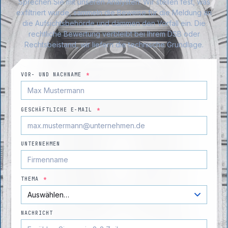
Sprechen Sie mit unseren Analysten: Wir stellen fest, was
exfiltriert wurde, sammeln die Beweise für die Meldung an
die Aufsichtsbehörde und dämmen den Vorfall ein. Die
rechtliche Bewertung verbleibt bei Ihrem DSB oder
Rechtsbeistand, wir liefern die technische Grundlage.
VOR- UND NACHNAME
*
GESCHÄFTLICHE E-MAIL
*
UNTERNEHMEN
THEMA
*
NACHRICHT