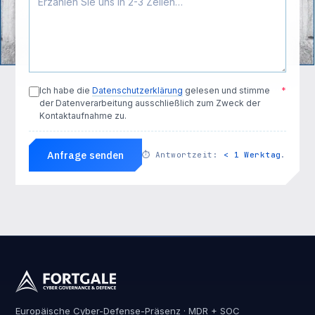
Ich habe die
Datenschutzerklärung
gelesen und stimme
*
der Datenverarbeitung ausschließlich zum Zweck der
Kontaktaufnahme zu.
Anfrage senden
⏱
Antwortzeit:
< 1 Werktag
.
Europäische Cyber-Defense-Präsenz · MDR + SOC