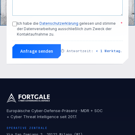
Ich habe die
Datenschutzerklärung
gelesen und stimme
*
der Datenverarbeitung ausschließlich zum Zweck der
Kontaktaufnahme zu.
Anfrage senden
⏱
Antwortzeit:
< 1 Werktag
.
Europäische Cyber-Defense-Präsenz · MDR + SOC
+ Cyber Threat Intelligence seit 2017.
OPERATIVE ZENTRALE
Via San Damiano 2, 20122 Milano (MI)