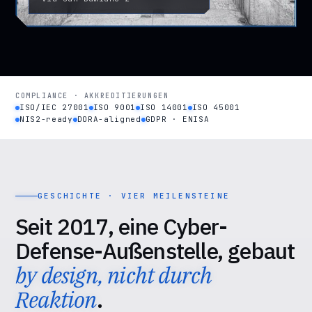
COMPLIANCE · AKKREDITIERUNGEN
ISO/IEC 27001
ISO 9001
ISO 14001
ISO 45001
NIS2-ready
DORA-aligned
GDPR · ENISA
GESCHICHTE · VIER MEILENSTEINE
Seit 2017, eine Cyber-
Defense-Außenstelle, gebaut
by design, nicht durch
Reaktion
.