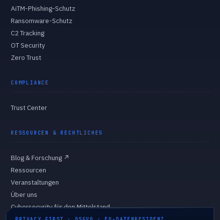
AiTM-Phishing-Schutz
Ransomware-Schutz
C2 Tracking
OT Security
Zero Trust
COMPLIANCE
Trust Center
RESSOURCEN & RECHTLICHES
Blog & Forschung
↗
Ressourcen
Veranstaltungen
Über uns
Cybersecurity für den Mittelstand
Eigentümer & Vorstand
PRIVACY FIRST · DSGVO · EU-DATENRESIDENZ