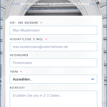
einen
auf Ihren Sektor zugeschnittenen Report
und
Analysten mit Entscheidungsbefugnis.
VOR- UND NACHNAME
*
GESCHÄFTLICHE E-MAIL
*
UNTERNEHMEN
THEMA
*
NACHRICHT