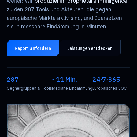
weiter: Wir
produzieren proprietäre Intelligence
zu den 287 Tools und Akteuren, die gegen
europäische Märkte aktiv sind, und übersetzen
sie in messbare Eindämmung in Minuten.
Report anfordern
Leistungen entdecken
287
~
11
Min.
24·7·365
Gegnergruppen & Tools
Mediane Eindämmung
Europäisches SOC