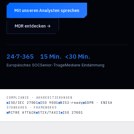
Mit unseren Analysten sprechen
MDR entdecken →
24·7·365
15 Min.
<30 Min.
Europäisches SOC
Senior-Triage
Mediane Eindämmung
COMPLIANCE · AKKREDITIERUNGEN
ISO/IEC 27001
ISO 9001
NIS2-ready
GDPR · ENISA
STANDARDS · FRAMEWORKS
MITRE ATT&CK
STIX/TAXII
ISO 27001