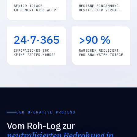
SENIOR-TRIAGE
MEDIANE EINDÄMMUNG
AB GENERIERTEM ALERT
BESTÄTIGTER VORFALL
24·7·365
>90 %
EUROPÄISCHES SOC
RAUSCHEN REDUZIERT
KEINE "AFTER-HOURS"
VOR ANALYSTEN-TRIAGE
DER OPERATIVE PROZESS
Vom Roh-Log zur
neutralisierten Bedrohung in