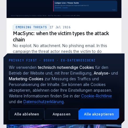
EMERGING THREATS
17 Jul 2026
MacSync: when the victim types the attack
chain
No exploit. No attachment. No phishing email. In this
campaign the threat actor needs the victim to do
exactly one thing: copy a command from an installation
PRIVACY FIRST · DSGVO · EU-DATENRESIDENZ
guide and paste it i…
ARTIKEL LESEN →
Wir verwenden
technisch notwendige Cookies
für den
Betrieb der Website und, mit Ihrer Einwilligung,
Analyse-
und
Marketing-Cookies
zur Messung des Traffics und
Personalisierung der Inhalte. Sie können alle Cookies
akzeptieren, ablehnen oder Ihre Einstellungen anpassen.
Weitere Informationen finden Sie in der
Cookie-Richtlinie
und die
Datenschutzerklärung
.
Alle ablehnen
Anpassen
Alle akzeptieren
Aktiver Angriff?
NOTFALL · 24·7