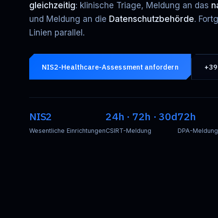
gleichzeitig
: klinische Triage, Meldung an das
n
und Meldung an die
Datenschutzbehörde
. Fort
Linien parallel.
NIS2-Healthcare-Assessment anfordern
+39
NIS2
24h · 72h · 30d
72h
Wesentliche Einrichtungen
CSIRT-Meldung
DPA-Meldung