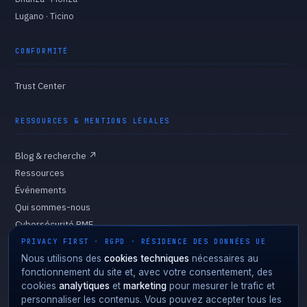
Lugano · Ticino
CONFORMITÉ
Trust Center
RESSOURCES & MENTIONS LÉGALES
Blog & recherche
↗
Ressources
Événements
Qui sommes-nous
Cybersécurité PME
Gouvernance
PRIVACY FIRST · RGPD · RÉSIDENCE DES DONNÉES UE
Politique de confidentialité
Nous utilisons des
cookies techniques
nécessaires au
fonctionnement du site et, avec votre consentement, des
Politique des cookies
cookies
analytiques
et
marketing
pour mesurer le trafic et
Préférences des cookies
personnaliser les contenus. Vous pouvez accepter tous les