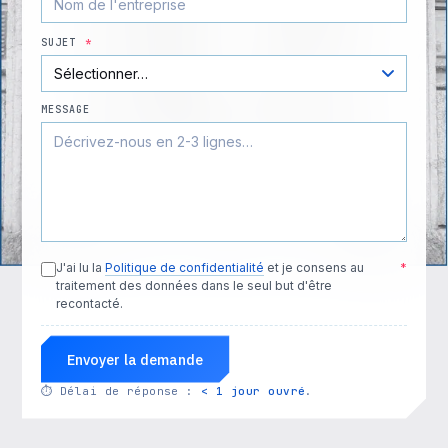
SUJET
*
MESSAGE
J'ai lu la
Politique de confidentialité
et je consens au
*
traitement des données dans le seul but d'être
recontacté.
Envoyer la demande
⏱
Délai de réponse :
< 1 jour ouvré
.