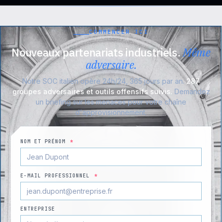
COMMENCER ICI
Nouveaux partenariats industriels.
Même
adversaire.
Notre SOC italien opère 24h/24, 365 jours par an.
287
groupes adversaires et outils offensifs suivis.
Demandez
un briefing sur les menaces pour votre chaîne
d'approvisionnement.
NOM ET PRÉNOM
*
E-MAIL PROFESSIONNEL
*
ENTREPRISE