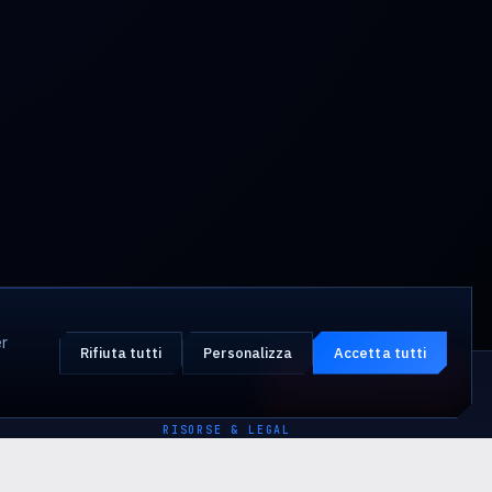
r
Rifiuta tutti
Personalizza
Accetta tutti
Attacco in corso?
EMERGENZA · 24·7
RISORSE & LEGAL
Blog & ricerca
↗