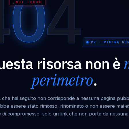
0
4
4
_NOT FOUND
ERR · PAGINA NO
uesta risorsa non è
perimetro
.
 che hai seguito non corrisponde a nessuna pagina pubbl
bbe essere stato rimosso, rinominato o non essere mai esi
 di compromesso, solo un link che non porta da nessuna