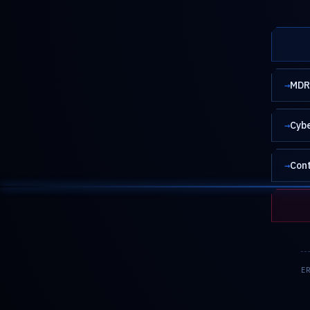
→
MDR 
→
Cybe
→
Cont
E