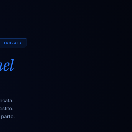
N TROVATA
nel
icata.
stito.
 parte.