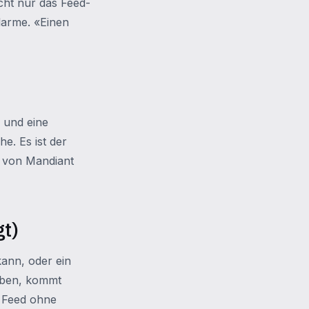
icht nur das Feed-
larme. «Einen
 und eine
e. Es ist der
r von Mandiant
gt)
ann, oder ein
aben, kommt
n Feed ohne