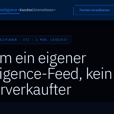
ntelligence
Kunden
Unternehmen
Termin vereinbaren
EITFADEN · CTI · 1 MIN. LESEZEIT
m ein eigener
ligence-Feed, kein
rverkaufter