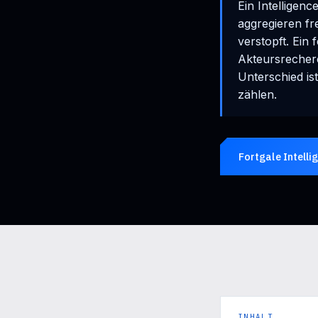
Ein Intelligenc
aggregieren fr
verstopft. Ein
Akteursrecherc
Unterschied is
zählen.
Fortgale Intell
INHALT