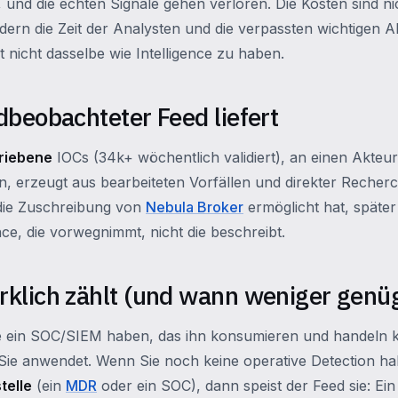
, und die echten Signale gehen verloren. Die Kosten sind n
rn die Zeit der Analysten und die verpassten wichtigen A
 nicht dasselbe wie Intelligence zu haben.
dbeobachteter Feed liefert
riebene
IOCs (34k+ wöchentlich validiert), an einen Akteur
 erzeugt aus bearbeiteten Vorfällen und direkter Recherch
 die Zuschreibung von
Nebula Broker
ermöglicht hat, späte
gence, die vorwegnimmt, nicht die beschreibt.
rklich zählt (und wann weniger genü
e ein SOC/SIEM haben, das ihn konsumieren und handeln k
 Sie anwendet. Wenn Sie noch keine operative Detection h
telle
(ein
MDR
oder ein SOC), dann speist der Feed sie: Ei