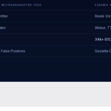
 WEITERVERKAUFTER FEED
EIGENER 
itter
Reale Vor
kator
Akteur, T
34k+ IOC
False Positives
Gezielte 