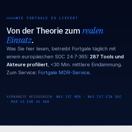
WIE FORTGALE ES LIEFERT
Von der Theorie zum
realen
Einsatz
.
Was Sie hier lesen, betreibt Fortgale täglich mit
einem europäischen SOC 24·7·365:
287 Tools und
Akteure profiliert
, <30 Min. mittlere Eindämmung.
Zum Service:
Fortgale MDR-Service
.
VERWANDTE RESSOURCEN:
WAS IST MDR
·
WAS IST EIN SOC
·
MDR VS EDR VS XDR