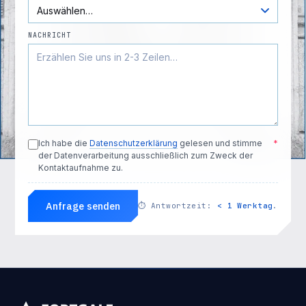
NACHRICHT
Ich habe die
Datenschutzerklärung
gelesen und stimme
*
der Datenverarbeitung ausschließlich zum Zweck der
Kontaktaufnahme zu.
Anfrage senden
⏱
Antwortzeit:
< 1 Werktag
.