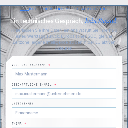
MIT EINEM ANALYSTEN VERTIEFEN?
Ein technisches Gespräch,
kein Funnel
.
Hinterlassen Sie Ihre Daten: ein Analyst ruft Sie innerhalb
eines Werktags zurück. Europäisches SOC, gleiche
Zeitzone, eigene Intelligence zu den in der EU aktiven
Akteuren.
VOR- UND NACHNAME
*
GESCHÄFTLICHE E-MAIL
*
UNTERNEHMEN
THEMA
*