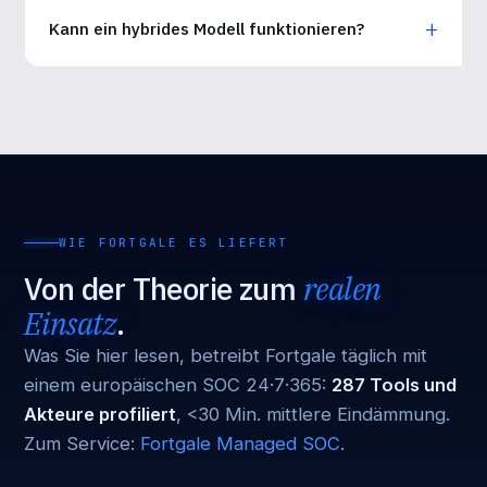
Kann ein hybrides Modell funktionieren?
WIE FORTGALE ES LIEFERT
Von der Theorie zum
realen
Einsatz
.
Was Sie hier lesen, betreibt Fortgale täglich mit
einem europäischen SOC 24·7·365:
287 Tools und
Akteure profiliert
, <30 Min. mittlere Eindämmung.
Zum Service:
Fortgale Managed SOC
.