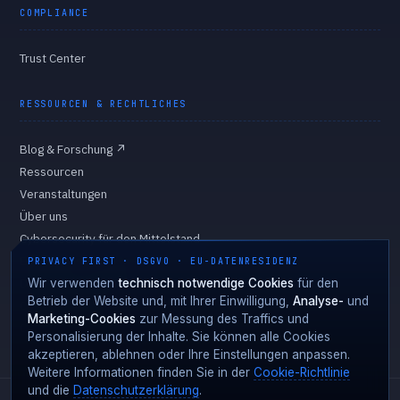
COMPLIANCE
Trust Center
RESSOURCEN & RECHTLICHES
Blog & Forschung
↗
Ressourcen
Veranstaltungen
Über uns
Cybersecurity für den Mittelstand
Eigentümer & Vorstand
PRIVACY FIRST · DSGVO · EU-DATENRESIDENZ
Datenschutzerklärung
Wir verwenden
technisch notwendige Cookies
für den
Betrieb der Website und, mit Ihrer Einwilligung,
Analyse-
und
Cookie-Richtlinie
Marketing-Cookies
zur Messung des Traffics und
Cookie-Einstellungen
Personalisierung der Inhalte. Sie können alle Cookies
akzeptieren, ablehnen oder Ihre Einstellungen anpassen.
Weitere Informationen finden Sie in der
Cookie-Richtlinie
und die
Datenschutzerklärung
.