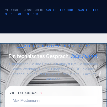
VERWANDTE RESSOURCEN:
WAS IST EIN SOC
·
WAS IST EIN
SIEM
·
WAS IST MDR
MIT EINEM ANALYSTEN VERTIEFEN?
Ein technisches Gespräch,
kein Funnel
.
Hinterlassen Sie Ihre Daten: ein Analyst ruft Sie innerhalb
eines Werktags zurück. Europäisches SOC, gleiche
Zeitzone, eigene Intelligence zu den in der EU aktiven
Akteuren.
VOR- UND NACHNAME
*