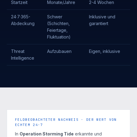
Startzeit
Monate/Jahre
2-4 Wochen
24·7·365-
Schwer
Inklusive und
Abdeckung
(Schichten,
garantiert
Feiertage,
Fluktuation)
Threat
Aufzubauen
Eigen, inklusive
Intelligence
FELDBEOBACHTETER NACHWEIS · DER WERT VON
ECHTEM 24·7
In
Operation Storming Tide
erkannte und