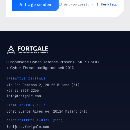
Anfrage senden
⏱
Antwortzeit:
< 1 Werktag
.
Europäische Cyber-Defense-Präsenz · MDR + SOC
+ Cyber Threat Intelligence seit 2017.
OPERATIVE ZENTRALE
Via San Damiano 2, 20122 Milano (MI)
+39 02 8969 2266
info@fortgale.com
EINGETRAGENER SITZ
Corso Buenos Aires 64, 20124 Milano (MI)
ZERTIFIZIERTE E-MAIL (PEC)
fort@pec.fortgale.com