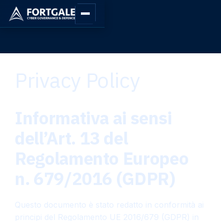
Privacy Policy
Informativa ai sensi
dell’Art. 13 del
Regolamento Europeo
n. 679/2016 (GDPR)
Questo documento è stato redatto in conformità ai
principi del Regolamento UE 2016/679 (GDPR) in