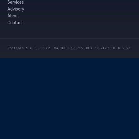
Services
Advisory
About
Contact
Fortgale S.r.l.
·
CF/P.IVA 10008370966
·
REA MI-2127510
·
© 2026